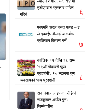
ल्याउने तयारी, भदौ १४ मा
एजीएमबाट प्रस्ताव पारित
६
गरिने
एनएमबि सरल बचत फण्ड – इ
ले इकाईधनीलाई आकर्षक
प्रतिफल वितरण गर्ने
७
कात्तिक १२ देखि १६ सम्म
‘१९औँ गोदावरी फूल
े
प्रदर्शनी’, ९० स्टलमा पुष्प
८
व्यवसायको भव्य प्रदर्शनी
सन नेपाल लाइफका सीईओ
राजकुमार अर्याल पुनः
जिम्मेवारीमा