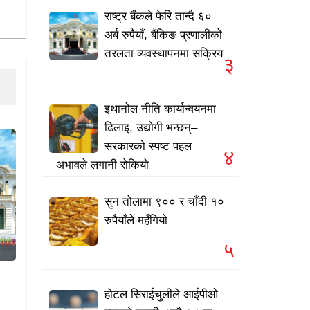
राष्ट्र बैंकले फेरि तान्दै ६०
अर्ब रुपैयाँ, बैंकिङ प्रणालीको
तरलता व्यवस्थापनमा सक्रिय
३
इथानोल नीति कार्यान्वयनमा
ढिलाइ, उद्योगी भन्छन्–
सरकारको स्पष्ट पहल
४
अभावले लगानी रोकियो
सुन तोलामा ९०० र चाँदी १०
रुपैयाँले महँगियो
५
होटल सिराईचुलीले आईपीओ