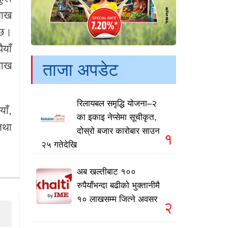
लाख
्छ।
याँ
लाख
ताजा अपडेट
रिलायबल समृद्धि योजना–२
ाँ,
का इकाइ नेप्सेमा सूचीकृत,
तथा
दोस्रो बजार कारोबार साउन
१
२५ गतेदेखि
अब खल्तीबाट १००
रुपैयाँभन्दा बढीको भुक्तानीमै
१० लाखसम्म जित्ने अवसर
२