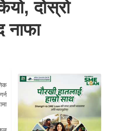
ियो, दोस्रो
द नाफा
निक
र्न
ामा
कुल