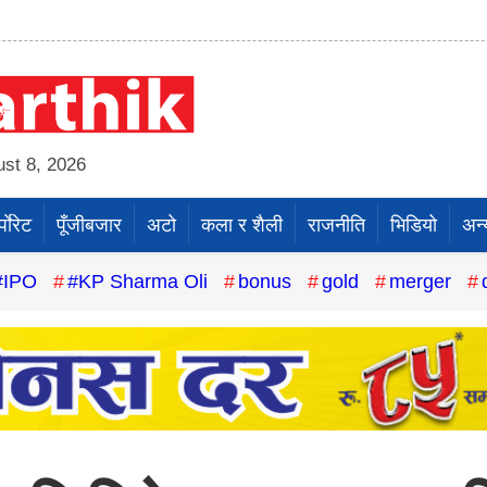
st 8, 2026
पाेरेट
पूँजीबजार
अटो
कला र शैली
राजनीति
भिडियो
अन्
#IPO
#KP Sharma Oli
bonus
gold
merger