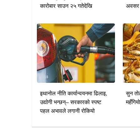
कारोबार साउन २५ गतेदेखि
अवसर
इथानोल नीति कार्यान्वयनमा ढिलाइ,
सुन तो
उद्योगी भन्छन्– सरकारको स्पष्ट
महँगिय
पहल अभावले लगानी रोकियो