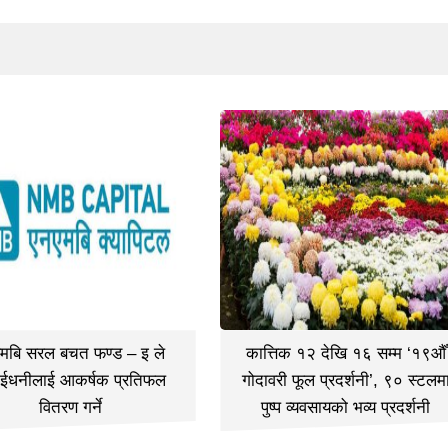
मबि सरल बचत फण्ड – इ ले
कात्तिक १२ देखि १६ सम्म ‘१९औँ
ईधनीलाई आकर्षक प्रतिफल
गोदावरी फूल प्रदर्शनी’, ९० स्टलम
वितरण गर्ने
पुष्प व्यवसायको भव्य प्रदर्शनी