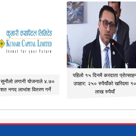
पहिलो १५ दिनमै करदाता प्रोत्साह
ी सुनौलो लगानी योजनाले ४.७०
उपहार: २५० रुपैयाँको खरिदमा १
िशत नगद लाभांश वितरण गर्ने
लाख रुपैयाँ