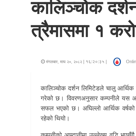
कालिञ्चोक दर्शन
र
शैली
त्रैमासमा १ कर
राजनीति
भिडियो
अन्य
| १६:२०:३५ |
Onlin
मंगलबार, माघ २०, २०८२
समाचार
सूचना
कालिञ्चोक दर्शन लिमिटेडले चालु आर्थिक व
र
गरेको छ। विवरणअनुसार कम्पनीले यस अव
प्रविधि
सफल भएको छ। अघिल्लो आर्थिक वर्षको स
रहेको थियो।
शिक्षा
स्वास्थ्य
कम्पनीको आम्दानीमा उल्लेख्य वृद्धि भए