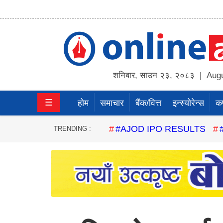
होम
समाचार
शनिबार
,
साउन
२३
,
२०८३
| Augu
बैंक/
☰
होम
समाचार
बैंक/वित्त
इन्स्योरेन्स
कर्
वित्त
इन्स्योरेन्स
#AJOD IPO RESULTS
TRENDING :
कर्पाेरेट
पूँजीबजार
अटो
कला