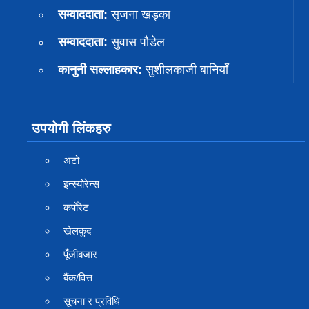
सम्वाददाता:
सृजना खड्का
सम्वाददाता:
सुवास पाैडेल
कानुनी सल्लाहकार:
सुशीलकाजी बानियाँ
उपयोगी लिंकहरु
अटो
इन्स्योरेन्स
कर्पाेरेट
खेलकुद
पूँजीबजार
बैंक/वित्त
सूचना र प्रविधि