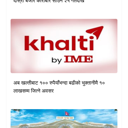
दोस्रो बजार कारोबार साउन २५ गतेदेखि
अब खल्तीबाट १०० रुपैयाँभन्दा बढीको भुक्तानीमै १०
लाखसम्म जित्ने अवसर