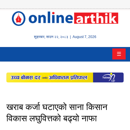
होम
समाचार
शुक्रबार
,
साउन
२२
,
२०८३
| August 7, 2026
बैंक/
☰
वित्त
इन्स्योरेन्स
कर्पाेरेट
पूँजीबजार
खराब कर्जा घटाएको साना किसान
अटो
विकास लघुवित्तको बढ्यो नाफा
कला