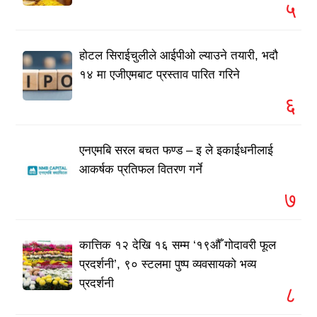
५
होटल सिराईचुलीले आईपीओ ल्याउने तयारी, भदौ
१४ मा एजीएमबाट प्रस्ताव पारित गरिने
६
एनएमबि सरल बचत फण्ड – इ ले इकाईधनीलाई
आकर्षक प्रतिफल वितरण गर्ने
७
कात्तिक १२ देखि १६ सम्म ‘१९औँ गोदावरी फूल
प्रदर्शनी’, ९० स्टलमा पुष्प व्यवसायको भव्य
प्रदर्शनी
८