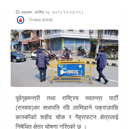
र
| १२:५३:१५ |
आइतबार, कार्तिक ०४, २०८१
शैली
Online Arthik
राजनीति
भिडियो
अन्य
समाचार
सूचना
र
पूर्वगृहमन्त्री तथा राष्ट्रिय स्वतन्त्र पार्टी
प्रविधि
(रास्वपा)का सभापति रवि लामिछाने पक्राउपछि
शिक्षा
कास्कीको शहीद चोक र गैह्रापाटन क्षेत्रलाई
स्वास्थ्य
निषेधित क्षेत्र घोषणा गरिएको छ ।