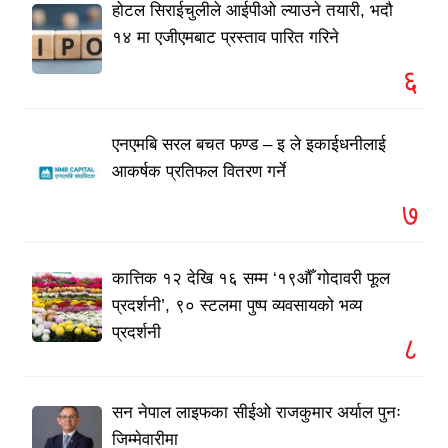
होटल सिराईचुलीले आईपीओ ल्याउने तयारी, भदौ
१४ मा एजीएमबाट प्रस्ताव पारित गरिने
६
एनएमबि सरल बचत फण्ड – इ ले इकाईधनीलाई
आकर्षक प्रतिफल वितरण गर्ने
७
कात्तिक १२ देखि १६ सम्म ‘१९औँ गोदावरी फूल
प्रदर्शनी’, ९० स्टलमा पुष्प व्यवसायको भव्य
प्रदर्शनी
८
सन नेपाल लाइफका सीईओ राजकुमार अर्याल पुनः
जिम्मेवारीमा