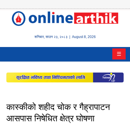
होम
समाचार
शनिबार
,
साउन
२३
,
२०८३
| August 8, 2026
बैंक/
☰
वित्त
इन्स्योरेन्स
कर्पाेरेट
पूँजीबजार
कास्कीको शहीद चोक र गैह्रापाटन
अटो
आसपास निषेधित क्षेत्र घोषणा
कला