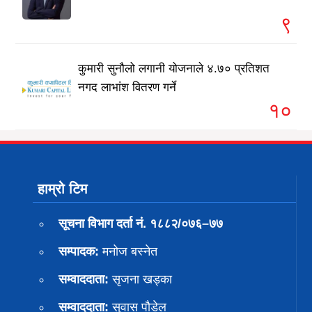
९
कुमारी सुनौलो लगानी योजनाले ४.७० प्रतिशत
नगद लाभांश वितरण गर्ने
१०
हाम्रो टिम
सूचना विभाग दर्ता नं. १८८२/०७६–७७
सम्पादक:
मनोज बस्नेत
सम्वाददाता:
सृजना खड्का
सम्वाददाता:
सुवास पाैडेल