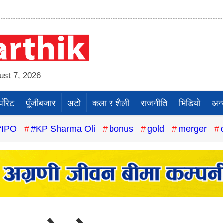
st 7, 2026
पाेरेट
पूँजीबजार
अटो
कला र शैली
राजनीति
भिडियो
अन्
#IPO
#KP Sharma Oli
bonus
gold
merger