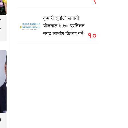
कुमारी सुनौलो लगानी
योजनाले ४.७० प्रतिशत
ा
१०
नगद लाभांश वितरण गर्ने
न
०