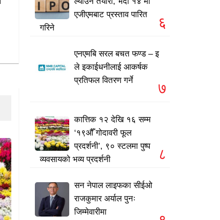
े
ल्याउने तयारी, भदौ १४ मा
एजीएमबाट प्रस्ताव पारित
६
गरिने
एनएमबि सरल बचत फण्ड – इ
ले इकाईधनीलाई आकर्षक
प्रतिफल वितरण गर्ने
७
कात्तिक १२ देखि १६ सम्म
‘१९औँ गोदावरी फूल
प्रदर्शनी’, ९० स्टलमा पुष्प
८
व्यवसायको भव्य प्रदर्शनी
सन नेपाल लाइफका सीईओ
राजकुमार अर्याल पुनः
जिम्मेवारीमा
९