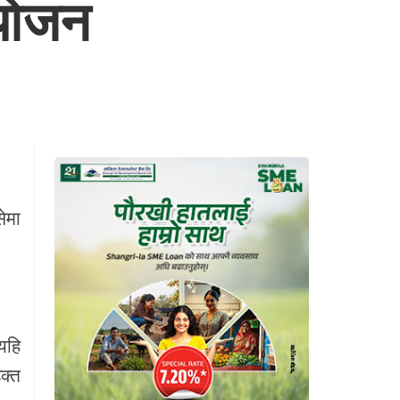
ायोजन
ेमा
यहि
क्त