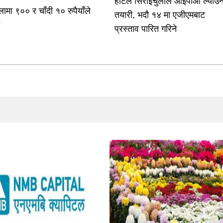
होटल सिराईचुलीले आईपीओ ल्याउन
लामा ९०० र चाँदी १० रुपैयाँले
तयारी, भदौ १४ मा एजीएमबाट
ो
प्रस्ताव पारित गरिने