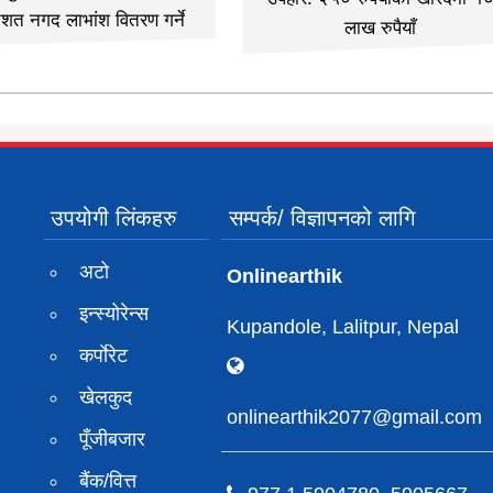
िशत नगद लाभांश वितरण गर्ने
लाख रुपैयाँ
उपयोगी लिंकहरु
सम्पर्क/ विज्ञापनको लागि
अटो
Onlinearthik
इन्स्योरेन्स
Kupandole, Lalitpur, Nepal
कर्पाेरेट
खेलकुद
onlinearthik2077@gmail.com
पूँजीबजार
बैंक/वित्त