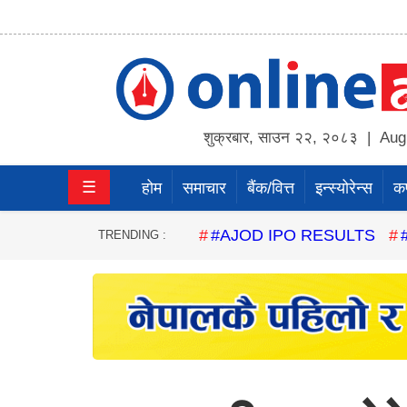
होम
समाचार
शुक्रबार
,
साउन
२२
,
२०८३
| Augu
बैंक/
☰
होम
समाचार
बैंक/वित्त
इन्स्योरेन्स
कर्
वित्त
इन्स्योरेन्स
#AJOD IPO RESULTS
TRENDING :
कर्पाेरेट
पूँजीबजार
अटो
कला