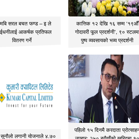
मबि सरल बचत फण्ड – इ ले
कात्तिक १२ देखि १६ सम्म ‘१९औँ
ईधनीलाई आकर्षक प्रतिफल
गोदावरी फूल प्रदर्शनी’, ९० स्टलम
वितरण गर्ने
पुष्प व्यवसायको भव्य प्रदर्शनी
पहिलो १५ दिनमै करदाता प्रोत्साह
ी सुनौलो लगानी योजनाले ४.७०
उपहार: २५० रुपैयाँको खरिदमा १