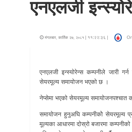
एनएलजी इन्स्योर
र
शैली
राजनीति
| ११:२२:३६ |
On
मंगलबार, कार्तिक २७, २०८१
भिडियो
अन्य
समाचार
एनएलजी इन्स्योरेन्स कम्पनीले जारी गर
सेयरमूल्य समायोजन भएको छ ।
सूचना
र
नेप्सेमा भएको सेयरमूल्य समायोजनपश्चात 
प्रविधि
समायोजन हुनुअघि कम्पनीकोे सेयरमूल्य 
शिक्षा
मूल्यका आधारमा दोस्रो बजारमा कम्पनीको
स्वास्थ्य