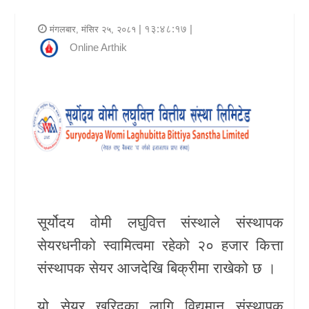
र
| १३:४८:१७ |
मंगलबार, मंसिर २५, २०८१
शैली
Online Arthik
राजनीति
भिडियो
अन्य
समाचार
सूचना
र
सूर्योदय वोमी लघुवित्त संस्थाले संस्थापक
प्रविधि
सेयरधनीको स्वामित्वमा रहेको २० हजार कित्ता
संस्थापक सेयर आजदेखि बिक्रीमा राखेको छ ।
शिक्षा
स्वास्थ्य
यो सेयर खरिदका लागि विद्यमान संस्थापक