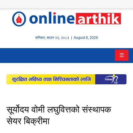
होम
समाचार
शनिबार
,
साउन
२३
,
२०८३
| August 8, 2026
बैंक/
☰
वित्त
इन्स्योरेन्स
कर्पाेरेट
पूँजीबजार
सूर्योदय वोमी लघुवित्तको संस्थापक
अटो
सेयर बिक्रीमा
कला