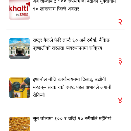
अब खल्तीबाट १०० रुपैयाँभन्दा बढीको भुक्तानीमै
१० लाखसम्म जित्ने अवसर
२
राष्ट्र बैंकले फेरि तान्दै ६० अर्ब रुपैयाँ, बैंकिङ
प्रणालीको तरलता व्यवस्थापनमा सक्रिय
३
इथानोल नीति कार्यान्वयनमा ढिलाइ, उद्योगी
भन्छन्– सरकारको स्पष्ट पहल अभावले लगानी
रोकियो
४
सुन तोलामा ९०० र चाँदी १० रुपैयाँले महँगियो