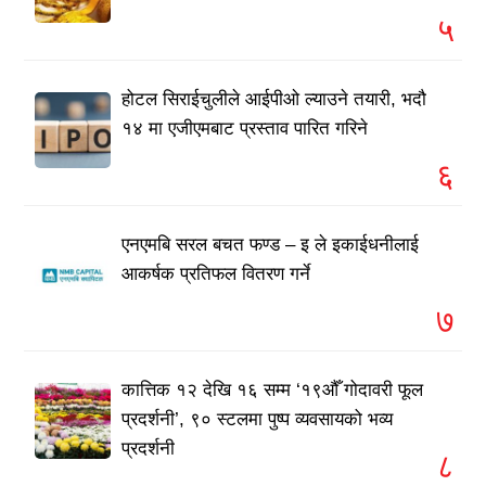
५
होटल सिराईचुलीले आईपीओ ल्याउने तयारी, भदौ
१४ मा एजीएमबाट प्रस्ताव पारित गरिने
६
एनएमबि सरल बचत फण्ड – इ ले इकाईधनीलाई
आकर्षक प्रतिफल वितरण गर्ने
७
कात्तिक १२ देखि १६ सम्म ‘१९औँ गोदावरी फूल
प्रदर्शनी’, ९० स्टलमा पुष्प व्यवसायको भव्य
प्रदर्शनी
८