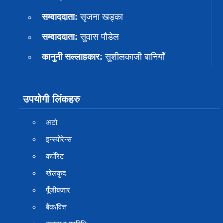
सम्वाददाता:
सृजना खड्का
सम्वाददाता:
सुवास पाैडेल
कानुनी सल्लाहकार:
सुशीलकाजी बानियाँ
उपयोगी लिंकहरु
अटो
इन्स्योरेन्स
कर्पाेरेट
खेलकुद
पूँजीबजार
बैंक/वित्त