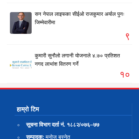
सन नेपाल लाइफका सीईओ राजकुमार अर्याल पुनः
जिम्मेवारीमा
९
कुमारी सुनौलो लगानी योजनाले ४.७० प्रतिशत
नगद लाभांश वितरण गर्ने
१०
हाम्रो टिम
सूचना विभाग दर्ता नं. १८८२/०७६–७७
सम्पादक:
मनोज बस्नेत