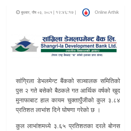
र
| १२:४६:१७ |
Online Arthik
बुधबार, पौष ०३, २०८१
शैली
राजनीति
भिडियो
अन्य
समाचार
सांग्रिला डेभलमेन्ट बैंकको सञ्चालक समितिको
सूचना
पुस २ गते बसेको बैठकले गत आर्थिक वर्षको खुद
र
मुनाफाबाट हाल कायम चुक्तापुँजीको कुल ३.८४
प्रविधि
प्रतिशत लाभांश दिने घोषणा गरेको छ ।
शिक्षा
कुल लाभांशमध्ये ३.६५ प्रतिशतका दरले बोनस
स्वास्थ्य