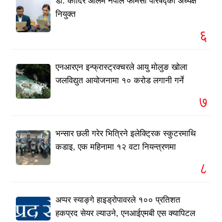
डा. कादिर आलम नेपाल फार्मेसी परिषद्को अध्यक्ष
नियुक्त
६
एनआरएन इन्फ्रास्ट्रक्चरले आयु मोलुङ खोला
जलविद्युत आयोजनामा १० करोड लगानी गर्ने
७
भन्सार छली गरेर भित्रिने इलेक्ट्रिक स्कुटरमाथि
कडाइ, एक महिनामा १२ वटा नियन्त्रणमा
८
अप्पर स्याङ्गे हाइड्रोपावरले १०० प्रतिशत
हकप्रद सेयर ल्याउने, एनआईएमबी एस क्यापिटल