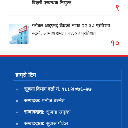
बिक्री प्रबन्धक नियुक्त
९
ग्लोबल आइएमई बैंकको नाफा २२.६७ प्रतिशत
बढ्यो, लाभांश क्षमता १२.०२ प्रतिशत
१०
हाम्रो टिम
सूचना विभाग दर्ता नं. १८८२/०७६–७७
सम्पादक:
मनोज बस्नेत
सम्वाददाता:
सृजना खड्का
सम्वाददाता:
सुवास पाैडेल