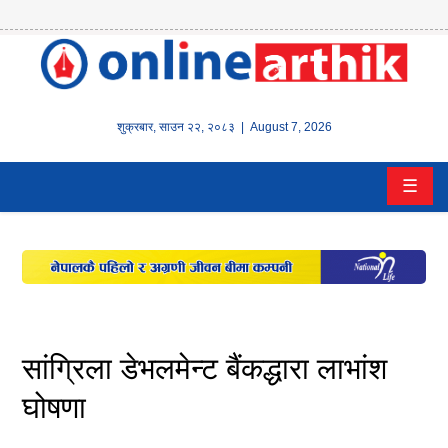
होम
समाचार
शुक्रबार
,
साउन
२२
,
२०८३
| August 7, 2026
बैंक/
☰
वित्त
इन्स्योरेन्स
कर्पाेरेट
पूँजीबजार
सांग्रिला डेभलमेन्ट बैंकद्धारा लाभांश
अटो
घोषणा
कला