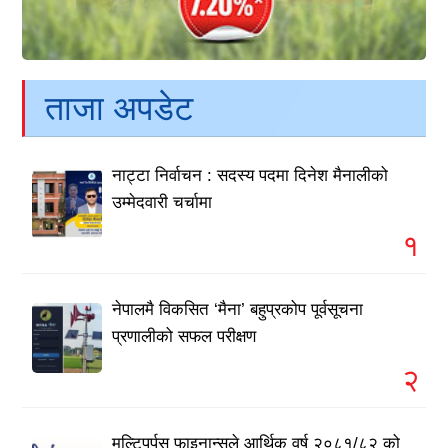
ताजा अपडेट
नाट्टा निर्वाचन : सदस्य पदमा दिनेश मैनालीको
उम्मेदवारी चर्चामा
१
नेपालमै विकसित ‘मैना’ बहुप्रकोप पूर्वसूचना
प्रणालीको सफल परीक्षण
२
मल्टिपर्पस फाइनान्सले आर्थिक वर्ष २०८१/८२ को