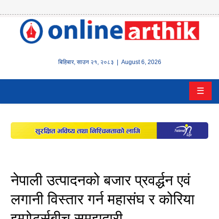
होम
समाचार
बिहिबार
,
साउन
२१
,
२०८३
| August 6, 2026
बैंक/
☰
वित्त
इन्स्योरेन्स
कर्पाेरेट
पूँजीबजार
नेपाली उत्पादनको बजार प्रवर्द्धन एवं
अटो
लगानी विस्तार गर्न महासंघ र कोरिया
इम्पोटर्सबीच समझदारी
कला