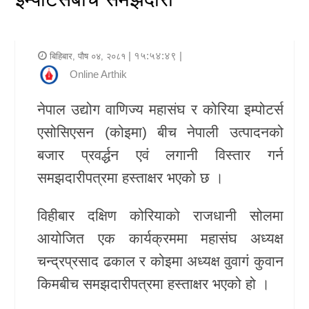
र
शैली
| १५:५४:४९ |
बिहिबार, पौष ०४, २०८१
राजनीति
Online Arthik
भिडियो
नेपाल उद्योग वाणिज्य महासंघ र कोरिया इम्पोटर्स
एसोसिएसन (कोइमा) बीच नेपाली उत्पादनको
अन्य
बजार प्रवर्द्धन एवं लगानी विस्तार गर्न
समाचार
समझदारीपत्रमा हस्ताक्षर भएको छ ।
सूचना
विहीबार दक्षिण कोरियाको राजधानी सोलमा
र
आयोजित एक कार्यक्रममा महासंघ अध्यक्ष
प्रविधि
चन्द्रप्रसाद ढकाल र कोइमा अध्यक्ष वुवागं कुवान
शिक्षा
किमबीच समझदारीपत्रमा हस्ताक्षर भएको हो ।
स्वास्थ्य