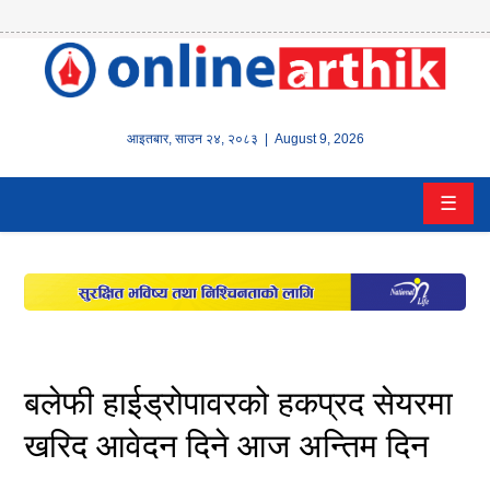
होम
समाचार
आइतबार
,
साउन
२४
,
२०८३
| August 9, 2026
बैंक/
☰
वित्त
इन्स्योरेन्स
कर्पाेरेट
पूँजीबजार
बलेफी हाईड्रोपावरको हकप्रद सेयरमा
अटो
खरिद आवेदन दिने आज अन्तिम दिन
कला