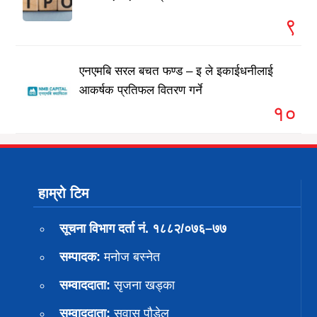
९
एनएमबि सरल बचत फण्ड – इ ले इकाईधनीलाई
आकर्षक प्रतिफल वितरण गर्ने
१०
हाम्रो टिम
सूचना विभाग दर्ता नं. १८८२/०७६–७७
सम्पादक:
मनोज बस्नेत
सम्वाददाता:
सृजना खड्का
सम्वाददाता:
सुवास पाैडेल