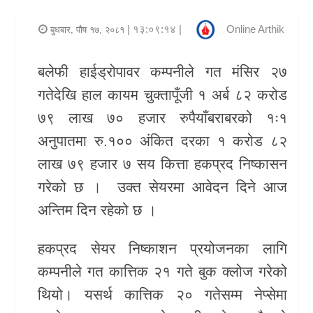
र
| १३:०९:१४ |
Online Arthik
बुधबार, पौष १७, २०८१
शैली
बलेफी हाईड्रोपावर कम्पनीले गत मंसिर २७
राजनीति
गतेदेखि हाल कायम चुक्तापूँजी १ अर्ब ८२ करोड
भिडियो
७९ लाख ७० हजार रुपैयाँबराबरको १ः१
अनुपातमा रु.१०० अंकित दरका १ करोड ८२
अन्य
लाख ७९ हजार ७ सय कित्ता हकप्रद निष्कासन
समाचार
गरेको छ । उक्त सेयरमा आवेदन दिने आज
सूचना
अन्तिम दिन रहेको छ ।
र
प्रविधि
हकप्रद सेयर निष्काशन प्रयोजनका लागि
कम्पनीले गत कात्तिक २१ गते बुक क्लोज गरेको
शिक्षा
थियो। यसर्थ कात्तिक २० गतेसम्म नेप्सेमा
स्वास्थ्य