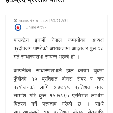
र
शैली
| १४:२३:१३ |
आइतबार, पौष २८, २०८१
राजनीति
Online Arthik
भिडियो
माउण्टेन इनर्जी नेपाल कम्पनीका अध्यक्ष
प्रदीपजंग पाण्डेको अध्यक्षतामा आइतबार पुस २८
अन्य
गते साधारणसभा सम्पन्न भएको हाे ।
समाचार
कम्पनीको साधारणसभाले हाल कायम चुक्ता
सूचना
पुँजीको १५ प्रतिशत बोनस सेयर र कर
र
प्रयोजनको लागि ०.७८९५ प्रतिशत नगद
प्रविधि
लाभांश गरि कुल १५.७८९५ प्रतिशत लाभांश
शिक्षा
वितरण गर्ने प्रस्ताव गरेको छ । साथै
स्वास्थ्य
साधारणसभाले १५ प्रतिशत बोनस सेयरपछि