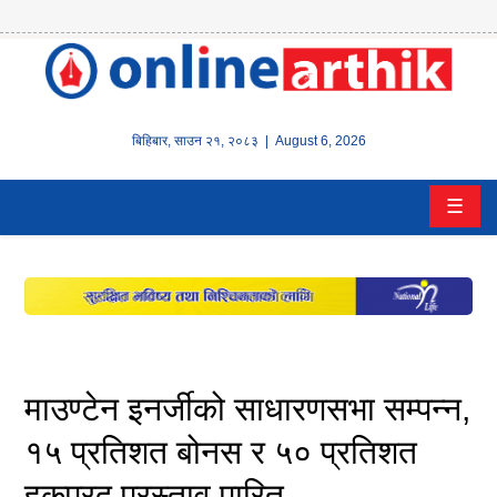
होम
समाचार
बिहिबार
,
साउन
२१
,
२०८३
| August 6, 2026
बैंक/
☰
वित्त
इन्स्योरेन्स
कर्पाेरेट
पूँजीबजार
माउण्टेन इनर्जीको साधारणसभा सम्पन्न,
अटो
१५ प्रतिशत बोनस र ५० प्रतिशत
हकप्रद प्रस्ताव पारित
कला