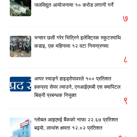
जलविद्युत आयोजनामा १० करोड लगानी गर्ने
७
भन्सार छली गरेर भित्रिने इलेक्ट्रिक स्कुटरमाथि
कडाइ, एक महिनामा १२ वटा नियन्त्रणमा
८
अप्पर स्याङ्गे हाइड्रोपावरले १०० प्रतिशत
हकप्रद सेयर ल्याउने, एनआईएमबी एस क्यापिटल
बिक्री प्रबन्धक नियुक्त
९
ग्लोबल आइएमई बैंकको नाफा २२.६७ प्रतिशत
बढ्यो, लाभांश क्षमता १२.०२ प्रतिशत