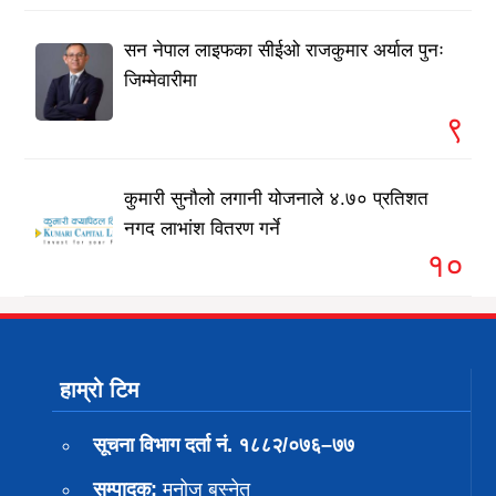
सन नेपाल लाइफका सीईओ राजकुमार अर्याल पुनः
जिम्मेवारीमा
९
कुमारी सुनौलो लगानी योजनाले ४.७० प्रतिशत
नगद लाभांश वितरण गर्ने
१०
हाम्रो टिम
सूचना विभाग दर्ता नं. १८८२/०७६–७७
सम्पादक:
मनोज बस्नेत