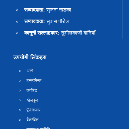
सम्वाददाता:
सृजना खड्का
सम्वाददाता:
सुवास पाैडेल
कानुनी सल्लाहकार:
सुशीलकाजी बानियाँ
उपयोगी लिंकहरु
अटो
इन्स्योरेन्स
कर्पाेरेट
खेलकुद
पूँजीबजार
बैंक/वित्त