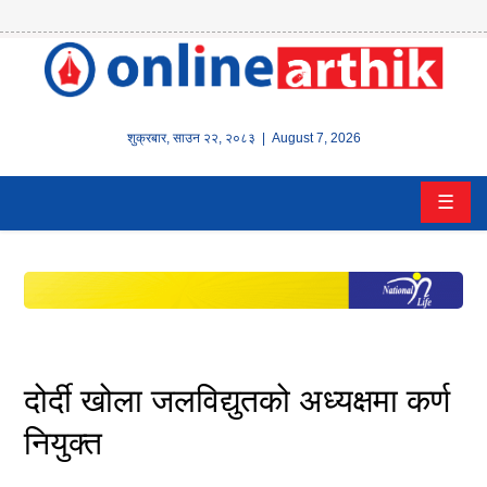
होम
समाचार
शुक्रबार
,
साउन
२२
,
२०८३
| August 7, 2026
बैंक/
☰
वित्त
इन्स्योरेन्स
कर्पाेरेट
पूँजीबजार
दोर्दी खोला जलविद्युतको अध्यक्षमा कर्ण
अटो
नियुक्त
कला