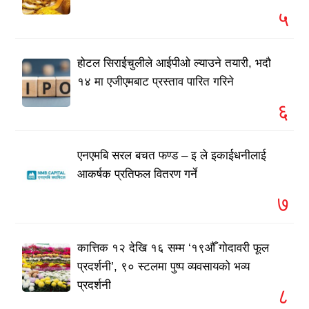
५
होटल सिराईचुलीले आईपीओ ल्याउने तयारी, भदौ
१४ मा एजीएमबाट प्रस्ताव पारित गरिने
६
एनएमबि सरल बचत फण्ड – इ ले इकाईधनीलाई
आकर्षक प्रतिफल वितरण गर्ने
७
कात्तिक १२ देखि १६ सम्म ‘१९औँ गोदावरी फूल
प्रदर्शनी’, ९० स्टलमा पुष्प व्यवसायको भव्य
प्रदर्शनी
८