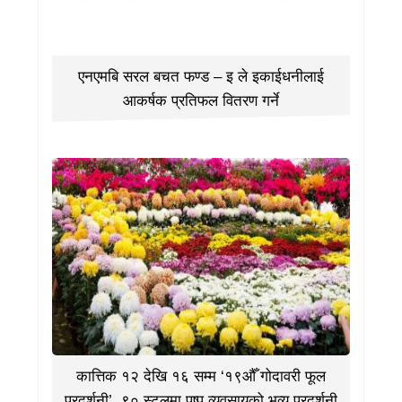
एनएमबि सरल बचत फण्ड – इ ले इकाईधनीलाई
आकर्षक प्रतिफल वितरण गर्ने
कात्तिक १२ देखि १६ सम्म ‘१९औँ गोदावरी फूल
प्रदर्शनी’, ९० स्टलमा पुष्प व्यवसायको भव्य प्रदर्शनी