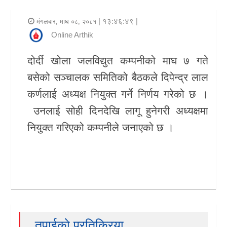
र
| १३:४६:४९ |
मंगलबार, माघ ०८, २०८१
शैली
Online Arthik
राजनीति
दोर्दी खोला जलविद्युत कम्पनीको माघ ७ गते
बसेको सञ्चालक समितिको बैठकले दिपेन्द्र लाल
भिडियो
कर्णलाई अध्यक्ष नियुक्त गर्ने निर्णय गरेको छ ।
अन्य
उनलाई सोही दिनदेखि लागू हुनेगरी अध्यक्षमा
समाचार
नियुक्त गरिएको कम्पनीले जनाएको छ ।
सूचना
र
प्रविधि
शिक्षा
स्वास्थ्य
तपाईको प्रतिक्रिया