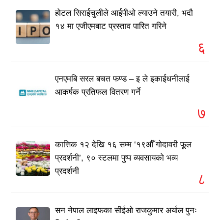
होटल सिराईचुलीले आईपीओ ल्याउने तयारी, भदौ
१४ मा एजीएमबाट प्रस्ताव पारित गरिने
६
एनएमबि सरल बचत फण्ड – इ ले इकाईधनीलाई
आकर्षक प्रतिफल वितरण गर्ने
७
कात्तिक १२ देखि १६ सम्म ‘१९औँ गोदावरी फूल
प्रदर्शनी’, ९० स्टलमा पुष्प व्यवसायको भव्य
प्रदर्शनी
८
सन नेपाल लाइफका सीईओ राजकुमार अर्याल पुनः