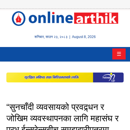
होम
समाचार
शनिबार
,
साउन
२३
,
२०८३
| August 8, 2026
बैंक/
☰
वित्त
इन्स्योरेन्स
कर्पाेरेट
पूँजीबजार
“सुनचाँदी व्यवसायको प्रवद्र्धन र
अटो
जोखिम व्यवस्थापनका लागि महासंघ र
प्रभु ईन्सुरेन्सबीच समझदारीपत्रमा
कला