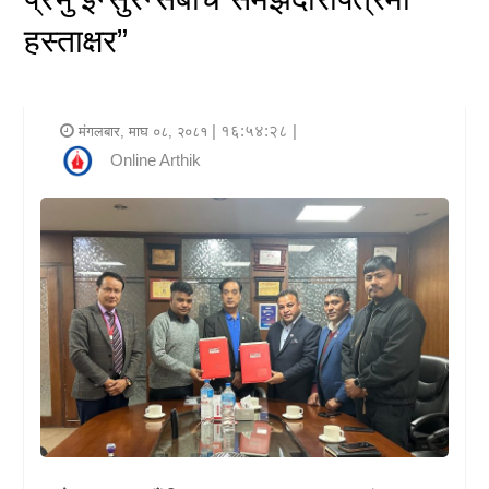
र
हस्ताक्षर”
शैली
राजनीति
| १६:५४:२८ |
मंगलबार, माघ ०८, २०८१
Online Arthik
भिडियो
अन्य
समाचार
सूचना
र
प्रविधि
शिक्षा
स्वास्थ्य