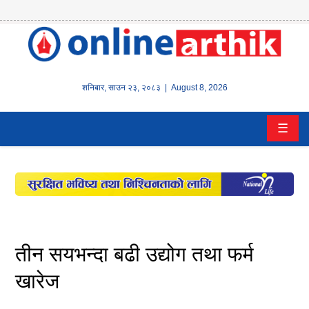
होम
समाचार
शनिबार
,
साउन
२३
,
२०८३
| August 8, 2026
बैंक/
☰
वित्त
इन्स्योरेन्स
कर्पाेरेट
पूँजीबजार
तीन सयभन्दा बढी उद्योग तथा फर्म
अटो
खारेज
कला