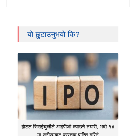
यो छुटाउनुभयो कि?
होटल सिराईचुलीले आईपीओ ल्याउने तयारी, भदौ १४
मा एजीएमबाट प्रस्ताव पारित गरिने