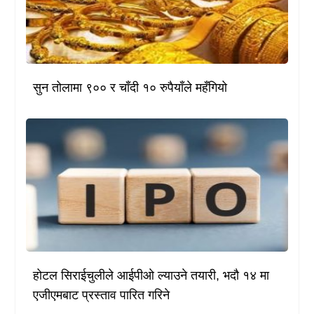
सुन तोलामा ९०० र चाँदी १० रुपैयाँले महँगियो
होटल सिराईचुलीले आईपीओ ल्याउने तयारी, भदौ १४ मा
एजीएमबाट प्रस्ताव पारित गरिने