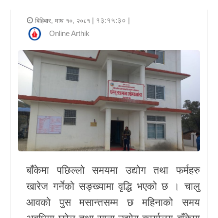
र
| १३:१५:३० |
बिहिबार, माघ १०, २०८१
शैली
Online Arthik
राजनीति
भिडियो
अन्य
समाचार
सूचना
र
प्रविधि
बाँकेमा पछिल्लो समयमा उद्योग तथा फर्महरु
खारेज गर्नेको सङ्ख्यामा वृद्धि भएको छ । चालु
शिक्षा
आवको पुस मसान्तसम्म छ महिनाको समय
स्वास्थ्य