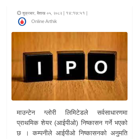
र
| १४:१७:५१ |
शुक्रबार, बैशाख ०५, २०८२
शैली
Online Arthik
राजनीति
भिडियो
अन्य
समाचार
सूचना
र
प्रविधि
माउन्टेन ग्लोरी लिमिटेडले सर्वसाधारणमा
शिक्षा
प्राथमिक शेयर (आईपीओ) निष्कासन गर्ने भएको
छ । कम्पनीले आईपीओ निष्कासनको अनुमति
स्वास्थ्य