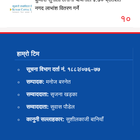
नगद लाभांश वितरण गर्ने
१०
हाम्रो टिम
सूचना विभाग दर्ता नं. १८८२/०७६–७७
सम्पादक:
मनोज बस्नेत
सम्वाददाता:
सृजना खड्का
सम्वाददाता:
सुवास पाैडेल
कानुनी सल्लाहकार:
सुशीलकाजी बानियाँ