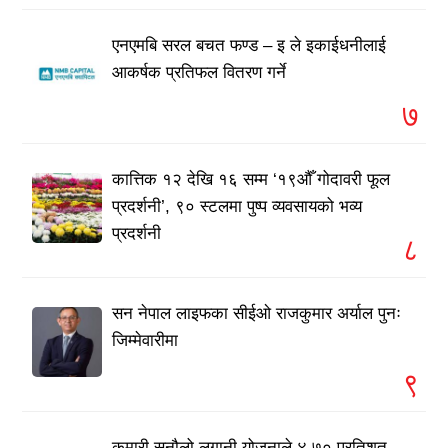
एनएमबि सरल बचत फण्ड – इ ले इकाईधनीलाई
आकर्षक प्रतिफल वितरण गर्ने
७
कात्तिक १२ देखि १६ सम्म ‘१९औँ गोदावरी फूल
प्रदर्शनी’, ९० स्टलमा पुष्प व्यवसायको भव्य
प्रदर्शनी
८
सन नेपाल लाइफका सीईओ राजकुमार अर्याल पुनः
जिम्मेवारीमा
९
कुमारी सुनौलो लगानी योजनाले ४.७० प्रतिशत