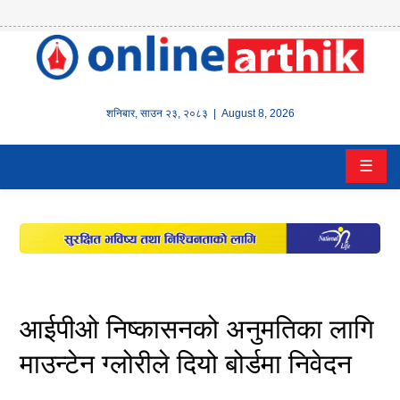
होम
समाचार
शनिबार
,
साउन
२३
,
२०८३
| August 8, 2026
बैंक/
☰
वित्त
इन्स्योरेन्स
कर्पाेरेट
पूँजीबजार
आईपीओ निष्कासनको अनुमतिका लागि
अटो
माउन्टेन ग्लोरीले दियो बोर्डमा निवेदन
कला