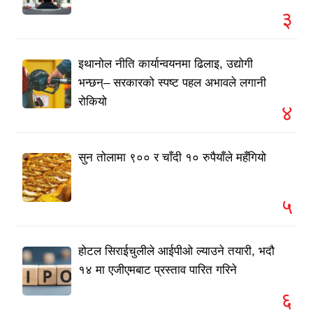
३
इथानोल नीति कार्यान्वयनमा ढिलाइ, उद्योगी
भन्छन्– सरकारको स्पष्ट पहल अभावले लगानी
रोकियो
४
सुन तोलामा ९०० र चाँदी १० रुपैयाँले महँगियो
५
होटल सिराईचुलीले आईपीओ ल्याउने तयारी, भदौ
१४ मा एजीएमबाट प्रस्ताव पारित गरिने
६