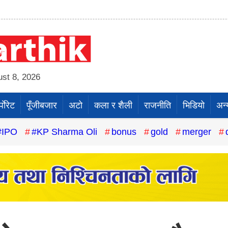
st 8, 2026
पाेरेट
पूँजीबजार
अटो
कला र शैली
राजनीति
भिडियो
अन्
#IPO
#KP Sharma Oli
bonus
gold
merger