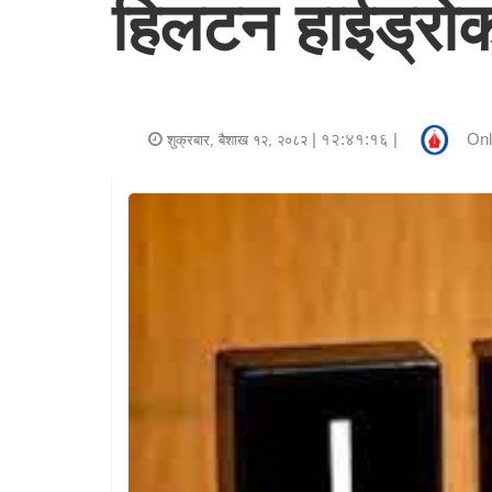
हिलटन हाईड्रो
र
शैली
राजनीति
| १२:४१:१६ |
Onl
शुक्रबार, बैशाख १२, २०८२
भिडियो
अन्य
समाचार
सूचना
र
प्रविधि
शिक्षा
स्वास्थ्य