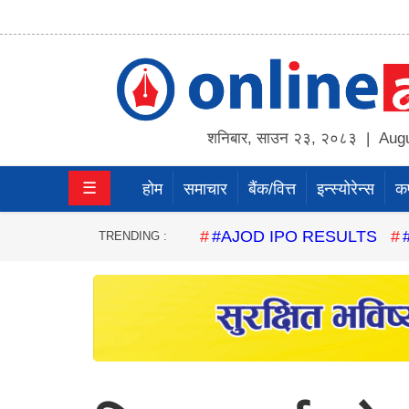
होम
समाचार
शनिबार
,
साउन
२३
,
२०८३
| Augu
बैंक/
☰
होम
समाचार
बैंक/वित्त
इन्स्योरेन्स
कर्
वित्त
इन्स्योरेन्स
#AJOD IPO RESULTS
TRENDING :
कर्पाेरेट
पूँजीबजार
अटो
कला