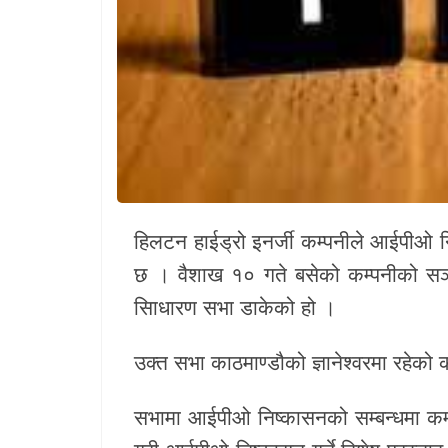
खेलकुद
Unicode
हिलटन हाईड्रो इनर्जी कम्पनीले आईपीओ न
छ । वैशाख १० गते बसेको कम्पनीको सञ
सािधारण सभा डाकेको हो ।
उक्त सभा काठमाण्डौको ज्ञानेश्वरमा रहेको 
सभामा आईपीओ निष्कासनको सम्बन्धमा कम्प