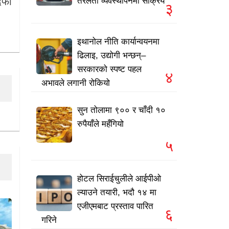
 दफा
तरलता व्यवस्थापनमा सक्रिय
३
इथानोल नीति कार्यान्वयनमा
ढिलाइ, उद्योगी भन्छन्–
सरकारको स्पष्ट पहल
४
अभावले लगानी रोकियो
सुन तोलामा ९०० र चाँदी १०
रुपैयाँले महँगियो
५
होटल सिराईचुलीले आईपीओ
ल्याउने तयारी, भदौ १४ मा
एजीएमबाट प्रस्ताव पारित
६
गरिने