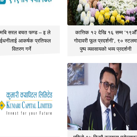
मबि सरल बचत फण्ड – इ ले
कात्तिक १२ देखि १६ सम्म ‘१९औँ
ईधनीलाई आकर्षक प्रतिफल
गोदावरी फूल प्रदर्शनी’, ९० स्टलम
वितरण गर्ने
पुष्प व्यवसायको भव्य प्रदर्शनी