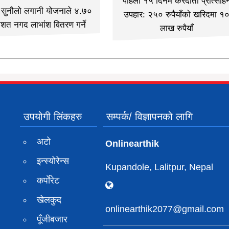
पहिलो १५ दिनमै करदाता प्रोत्साह
ी सुनौलो लगानी योजनाले ४.७०
उपहार: २५० रुपैयाँको खरिदमा १
िशत नगद लाभांश वितरण गर्ने
लाख रुपैयाँ
उपयोगी लिंकहरु
सम्पर्क/ विज्ञापनको लागि
अटो
Onlinearthik
इन्स्योरेन्स
Kupandole, Lalitpur, Nepal
कर्पाेरेट
खेलकुद
onlinearthik2077@gmail.com
पूँजीबजार