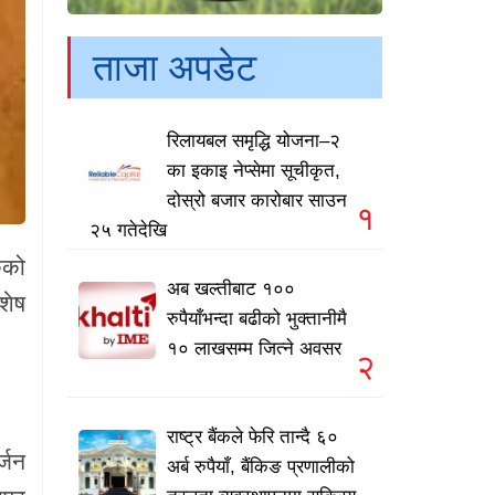
ताजा अपडेट
रिलायबल समृद्धि योजना–२
का इकाइ नेप्सेमा सूचीकृत,
दोस्रो बजार कारोबार साउन
१
२५ गतेदेखि
ेको
अब खल्तीबाट १००
शेष
रुपैयाँभन्दा बढीको भुक्तानीमै
१० लाखसम्म जित्ने अवसर
२
राष्ट्र बैंकले फेरि तान्दै ६०
्जन
अर्ब रुपैयाँ, बैंकिङ प्रणालीको