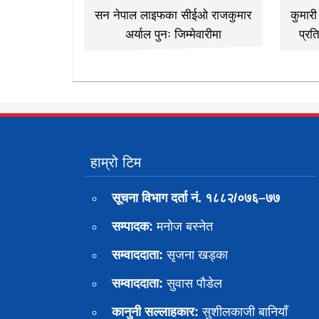
सन नेपाल लाइफका सीईओ राजकुमार
कुमार
अर्याल पुनः जिम्मेवारीमा
प्रत
हाम्रो टिम
सूचना विभाग दर्ता नं. १८८२/०७६–७७
सम्पादक:
मनोज बस्नेत
सम्वाददाता:
सृजना खड्का
सम्वाददाता:
सुवास पाैडेल
कानुनी सल्लाहकार:
सुशीलकाजी बानियाँ