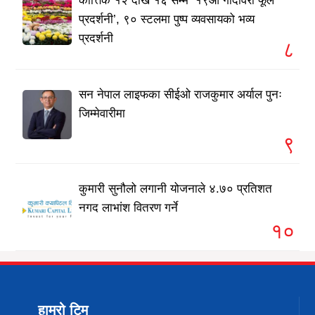
कात्तिक १२ देखि १६ सम्म ‘१९औँ गोदावरी फूल
प्रदर्शनी’, ९० स्टलमा पुष्प व्यवसायको भव्य
प्रदर्शनी
८
सन नेपाल लाइफका सीईओ राजकुमार अर्याल पुनः
जिम्मेवारीमा
९
कुमारी सुनौलो लगानी योजनाले ४.७० प्रतिशत
नगद लाभांश वितरण गर्ने
१०
हाम्रो टिम