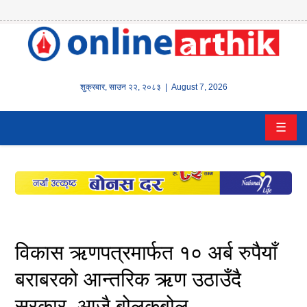
होम
समाचार
शुक्रबार
,
साउन
२२
,
२०८३
| August 7, 2026
बैंक/
☰
वित्त
इन्स्योरेन्स
कर्पाेरेट
पूँजीबजार
विकास ऋणपत्रमार्फत १० अर्ब रुपैयाँ
अटो
बराबरको आन्तरिक ऋण उठाउँदै
सरकार, आजै बोलकबोल
कला