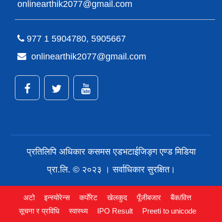
onlinearthik2077@gmail.com
977 1 5904780, 5905667
onlinearthik2077@gmail.com
प्रतिलिपि अधिकार कसमस एडभटाईजिङ्ग एण्ड मिडिया
प्रा.लि. © २०२३ । सर्वाधिकार सुरक्षित।
अटो
इन्स्योरेन्स
कर्पाेरेट
खेलकुद
पूँजीबजार
बैंक/वित्त
सूचना र प्रविधि
स्वास्थ्य
IPO Result
Preeti to unicode