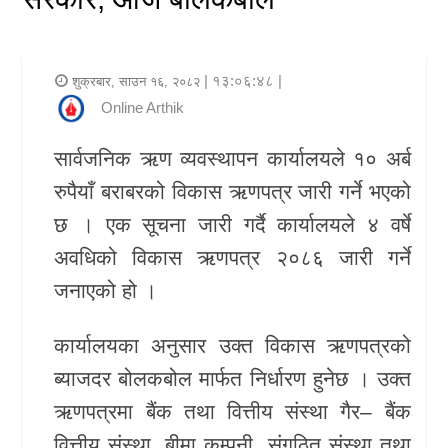
र
शैली
| १३:०६:४८ |
शुक्रबार, साउन १६, २०८२
राजनीति
Online Arthik
भिडियो
सार्वजनिक ऋण व्यवस्थापन कार्यालयले १० अर्ब
रुपैयाँ बराबरको विकास ऋणपत्र जारी गर्ने भएको
अन्य
छ । एक सूचना जारी गर्दै कार्यालयले ४ वर्षे
समाचार
अवधिको विकास ऋणपत्र २०८६ जारी गर्ने
सूचना
जनाएको हो ।
र
कार्यालयका अनुसार उक्त विकास ऋणपत्रको
प्रविधि
ब्याजदर बोलकबोल मार्फत निर्धारण हुनेछ । उक्त
शिक्षा
ऋणपत्रमा बैंक तथा वित्तीय संस्था गैर– बैंक
स्वास्थ्य
वित्तीय संस्था, बीमा कम्पनी, संगठित संस्था तथा