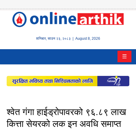
होम
समाचार
शनिबार
,
साउन
२३
,
२०८३
| August 8, 2026
बैंक/
☰
वित्त
इन्स्योरेन्स
कर्पाेरेट
पूँजीबजार
श्वेत गंगा हाईड्रोपावरको ९६.८९ लाख
अटो
कित्ता सेयरको लक इन अवधि समाप्त
कला