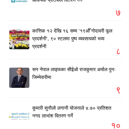
आकर्षक प्रतिफल वितरण गर्ने
७
कात्तिक १२ देखि १६ सम्म ‘१९औँ गोदावरी फूल
प्रदर्शनी’, ९० स्टलमा पुष्प व्यवसायको भव्य
प्रदर्शनी
८
सन नेपाल लाइफका सीईओ राजकुमार अर्याल पुनः
जिम्मेवारीमा
९
कुमारी सुनौलो लगानी योजनाले ४.७० प्रतिशत
नगद लाभांश वितरण गर्ने
१०