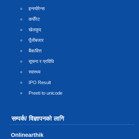
इन्स्योरेन्स
कर्पाेरेट
खेलकुद
पूँजीबजार
बैंक/वित्त
सूचना र प्रविधि
स्वास्थ्य
IPO Result
Preeti to unicode
सम्पर्क/ विज्ञापनको लागि
Onlinearthik