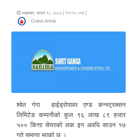
र
| १०:५८:०७ |
आइतबार, साउन १८, २०८२
शैली
Online Arthik
राजनीति
भिडियो
अन्य
समाचार
सूचना
र
श्वेत गंगा हाईड्रोपावर एण्ड कन्स्ट्रक्सन
प्रविधि
लिमिटेड कम्पनीको कुल ९६ लाख ८९ हजार
शिक्षा
५०० कित्ता सेयरको लक इन अवधि साउन १७
स्वास्थ्य
गते समाप्त भएको छ ।