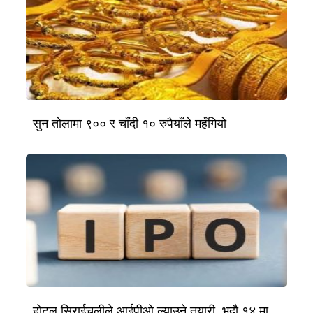
सुन तोलामा ९०० र चाँदी १० रुपैयाँले महँगियो
होटल सिराईचुलीले आईपीओ ल्याउने तयारी, भदौ १४ मा