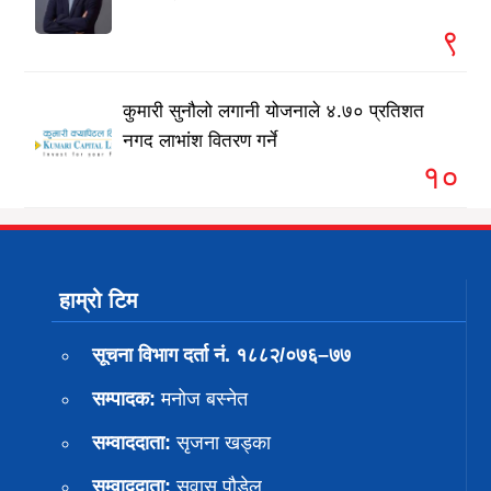
९
कुमारी सुनौलो लगानी योजनाले ४.७० प्रतिशत
नगद लाभांश वितरण गर्ने
१०
हाम्रो टिम
सूचना विभाग दर्ता नं. १८८२/०७६–७७
सम्पादक:
मनोज बस्नेत
सम्वाददाता:
सृजना खड्का
सम्वाददाता:
सुवास पाैडेल