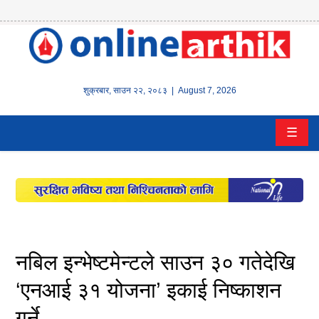
होम
समाचार
शुक्रबार
,
साउन
२२
,
२०८३
| August 7, 2026
बैंक/
☰
वित्त
इन्स्योरेन्स
कर्पाेरेट
पूँजीबजार
नबिल इन्भेष्टमेन्टले साउन ३० गतेदेखि
अटो
‘एनआई ३१ योजना’ इकाई निष्काशन
गर्ने
कला