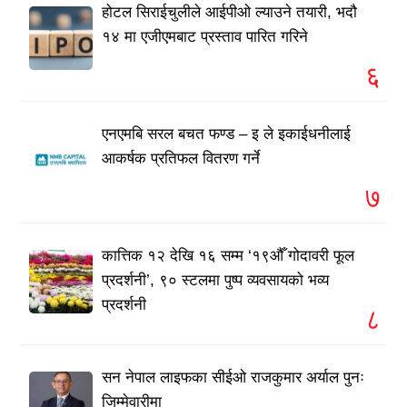
होटल सिराईचुलीले आईपीओ ल्याउने तयारी, भदौ
१४ मा एजीएमबाट प्रस्ताव पारित गरिने
६
एनएमबि सरल बचत फण्ड – इ ले इकाईधनीलाई
आकर्षक प्रतिफल वितरण गर्ने
७
कात्तिक १२ देखि १६ सम्म ‘१९औँ गोदावरी फूल
प्रदर्शनी’, ९० स्टलमा पुष्प व्यवसायको भव्य
प्रदर्शनी
८
सन नेपाल लाइफका सीईओ राजकुमार अर्याल पुनः
जिम्मेवारीमा