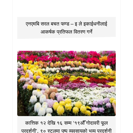
एनएमबि सरल बचत फण्ड – इ ले इकाईधनीलाई
आकर्षक प्रतिफल वितरण गर्ने
कात्तिक १२ देखि १६ सम्म ‘१९औँ गोदावरी फूल
प्रदर्शनी’, ९० स्टलमा पुष्प व्यवसायको भव्य प्रदर्शनी