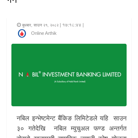
र
शैली
| १७:१८:४४ |
बुधबार, साउन २१, २०८२
राजनीति
Online Arthik
भिडियो
अन्य
समाचार
सूचना
र
प्रविधि
नबिल इन्भेष्टमेन्ट बैंकिङ लिमिटेडले यहि साउन
शिक्षा
३० गतेदेखि नबिल म्युचुअल फण्ड अन्तर्गत
स्वास्थ्य