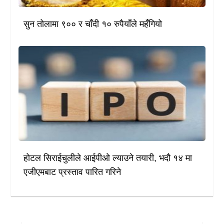
सुन तोलामा ९०० र चाँदी १० रुपैयाँले महँगियो
होटल सिराईचुलीले आईपीओ ल्याउने तयारी, भदौ १४ मा
एजीएमबाट प्रस्ताव पारित गरिने