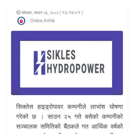
र
| १६:१७:०१ |
सोमबार, साउन २६, २०८२
शैली
Online Arthik
राजनीति
भिडियो
अन्य
समाचार
सूचना
र
प्रविधि
सिक्लेस हाइड्रोपावर कम्पनीले लाभांश घोषणा
गरेको छ । साउन २५ गते बसेको कम्पनीको
शिक्षा
सञ्चालक समितिको बैंठकले गत आर्थिक वर्षको
स्वास्थ्य