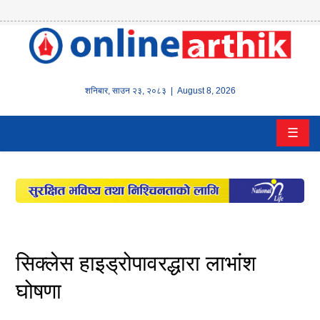
होम
समाचार
शनिबार
,
साउन
२३
,
२०८३
| August 8, 2026
बैंक/
☰
वित्त
इन्स्योरेन्स
कर्पाेरेट
पूँजीबजार
सिक्लेस हाइड्रोपावरद्धारा लाभांश
अटो
घोषणा
कला