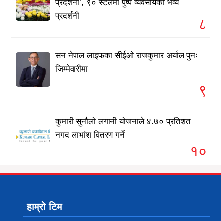
प्रदर्शनी’, ९० स्टलमा पुष्प व्यवसायको भव्य
प्रदर्शनी
८
सन नेपाल लाइफका सीईओ राजकुमार अर्याल पुनः
जिम्मेवारीमा
९
कुमारी सुनौलो लगानी योजनाले ४.७० प्रतिशत
नगद लाभांश वितरण गर्ने
१०
हाम्रो टिम