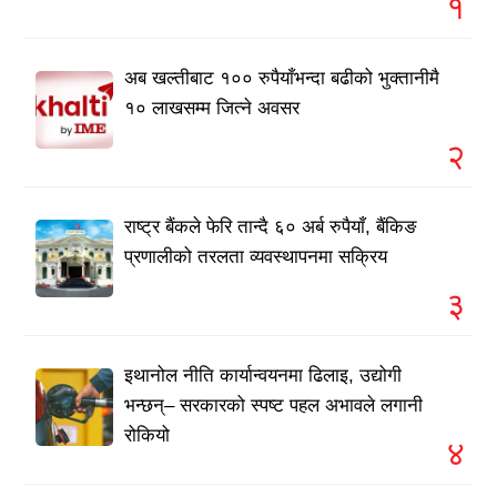
१
अब खल्तीबाट १०० रुपैयाँभन्दा बढीको भुक्तानीमै
१० लाखसम्म जित्ने अवसर
२
राष्ट्र बैंकले फेरि तान्दै ६० अर्ब रुपैयाँ, बैंकिङ
प्रणालीको तरलता व्यवस्थापनमा सक्रिय
३
इथानोल नीति कार्यान्वयनमा ढिलाइ, उद्योगी
भन्छन्– सरकारको स्पष्ट पहल अभावले लगानी
रोकियो
४