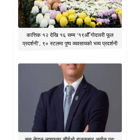
कात्तिक १२ देखि १६ सम्म ‘१९औँ गोदावरी फूल
प्रदर्शनी’, ९० स्टलमा पुष्प व्यवसायको भव्य प्रदर्शनी
सन नेपाल लाइफका सीईओ राजकुमार अर्याल पुनः