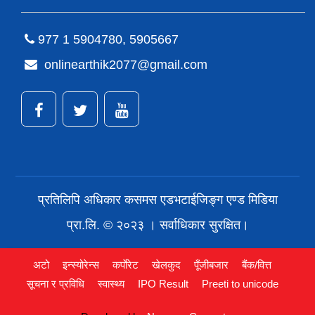
977 1 5904780, 5905667
onlinearthik2077@gmail.com
प्रतिलिपि अधिकार कसमस एडभटाईजिङ्ग एण्ड मिडिया
प्रा.लि. © २०२३ । सर्वाधिकार सुरक्षित।
अटो
इन्स्योरेन्स
कर्पाेरेट
खेलकुद
पूँजीबजार
बैंक/वित्त
सूचना र प्रविधि
स्वास्थ्य
IPO Result
Preeti to unicode