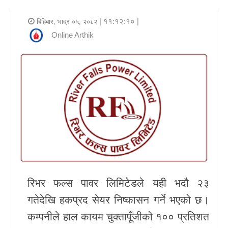
र
| ११:१२:१० |
बिहिबार, भाद्र ०५, २०८२
शैली
Online Arthik
राजनीति
भिडियो
अन्य
समाचार
सूचना
र
प्रविधि
रिभर फल्स पावर लिमिटेडले यही भदौ २३
शिक्षा
गतेदेखि हकप्रद सेयर निष्कासन गर्ने भएको छ।
कम्पनीले हाल कायम चुक्तापूँजीको १०० प्रतिशत
स्वास्थ्य