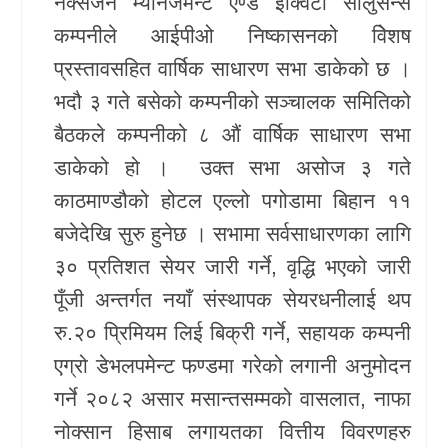
नेक्सजेन म्यानेजमेन्ट एण्ड इक्विटी सोलुसन्स
कम्पनीले आईपीओ निष्कासनको विेशष
प्रस्तावसहित वार्षिक साधारण सभा डाकेको छ ।
भदौ ३ गते बसेको कम्पनीको सञ्चालक समितिको
बैठकले कम्पनीको ८ औं वार्षिक साधारण सभा
डाकेको हो । उक्त सभा असोज ३ गते
काठमाण्डौको होटल एल्लो पगोडामा बिहान ११
बजेदेखि सुरु हुनेछ । सभामा सर्वसाधारणका लागि
३० प्रतिशत सेयर जारी गर्ने, वृद्धि भएको जारी
पूँजी अन्तर्गत नयाँ संस्थापक सेयरधनीलाई थप
रु.२० प्रिमियम लिई बिक्री गर्ने, सहायक कम्पनी
एग्रो डेभलपमेन्ट फण्डमा गरेको लगानी अनुमोदन
गर्ने २०८२ असार मसान्तसम्मको वासलात, नाफा
नोक्सान हिसाब लगायतका वित्तीय विवरणहरु