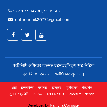
977 1 5904780, 5905667
onlinearthik2077@gmail.com
प्रतिलिपि अधिकार कसमस एडभटाईजिङ्ग एण्ड मिडिया
प्रा.लि. © २०२३ । सर्वाधिकार सुरक्षित।
अटो
इन्स्योरेन्स
कर्पाेरेट
खेलकुद
पूँजीबजार
बैंक/वित्त
सूचना र प्रविधि
स्वास्थ्य
IPO Result
Preeti to unicode
Developed by
Namuna Computer