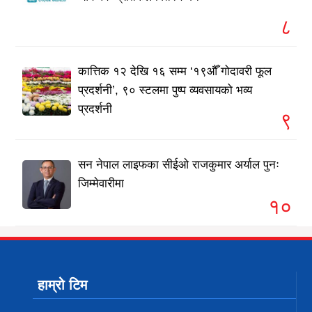
८
कात्तिक १२ देखि १६ सम्म ‘१९औँ गोदावरी फूल
प्रदर्शनी’, ९० स्टलमा पुष्प व्यवसायको भव्य
प्रदर्शनी
९
सन नेपाल लाइफका सीईओ राजकुमार अर्याल पुनः
जिम्मेवारीमा
१०
हाम्रो टिम