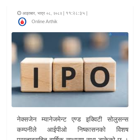
र
| ११:२८:३५ |
आइतबार, भाद्र ०८, २०८२
शैली
Online Arthik
राजनीति
भिडियो
अन्य
समाचार
सूचना
र
प्रविधि
नेक्सजेन म्यानेजमेन्ट एण्ड इक्विटी सोलुसन्स
शिक्षा
कम्पनीले आईपीओ निष्कासनको विेशष
स्वास्थ्य
प्रस्तावसहित वार्षिक साधारण सभा डाकेको छ ।