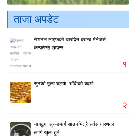
ताजा अपडेट
नेशनल लाइफको चारदिने ब्रान्च मेनेजर्स
कन्फरेन्स सम्पन्न
१
सुनको मूल्य घट्यो, चाँदीको बढ्यो
२
नागढुंगा सुरुङमार्ग साउनभित्रै सर्वसाधारणका
लागि खुला हुने