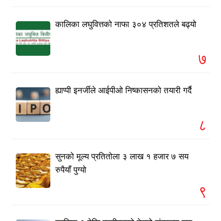
कालिका लघुवित्तको नाफा ३०४ प्रतिशतले बढ्यो
७
ह्याप्पी इनर्जीले आईपीओ निष्कासनको तयारी गर्दै
८
सुनको मूल्य प्रतितोला ३ लाख १ हजार ७ सय
रुपैयाँ पुग्यो
९