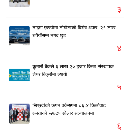
३
नाइमा एक्स्पोमा टोयोटाको विशेष अफर, २१ लाख
रुपैयाँसम्म नगद छुट
४
कुमारी बैंकले ३ लाख २० हजार कित्ता संस्थापक
शेयर बिक्रीमा ल्यायो
५
सिप्रदीको कपन वर्कसपमा ८६.४ किलोवाट
क्षमताको रूफटप सोलार सञ्चालनमा
६