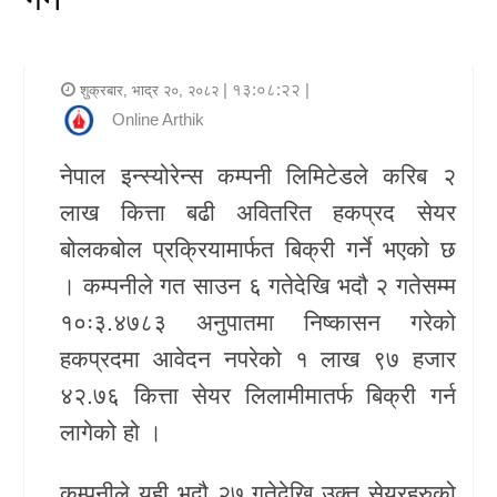
र
शैली
| १३:०८:२२ |
शुक्रबार, भाद्र २०, २०८२
राजनीति
Online Arthik
भिडियो
नेपाल इन्स्योरेन्स कम्पनी लिमिटेडले करिब २
लाख कित्ता बढी अवितरित हकप्रद सेयर
अन्य
बोलकबोल प्रक्रियामार्फत बिक्री गर्ने भएको छ
समाचार
। कम्पनीले गत साउन ६ गतेदेखि भदौ २ गतेसम्म
सूचना
१०ः३.४७८३ अनुपातमा निष्कासन गरेको
र
हकप्रदमा आवेदन नपरेको १ लाख ९७ हजार
प्रविधि
४२.७६ कित्ता सेयर लिलामीमातर्फ बिक्री गर्न
लागेको हो ।
शिक्षा
स्वास्थ्य
कम्पनीले यही भदौ २७ गतेदेखि उक्त सेयरहरुको