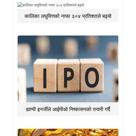
कालिका लघुवित्तको नाफा ३०४ प्रतिशतले बढ्यो
ह्याप्पी इनर्जीले आईपीओ निष्कासनको तयारी गर्दै