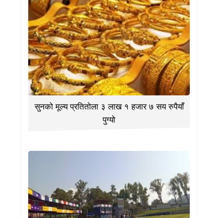
सुनको मूल्य प्रतितोला ३ लाख १ हजार ७ सय रुपैयाँ
पुग्यो