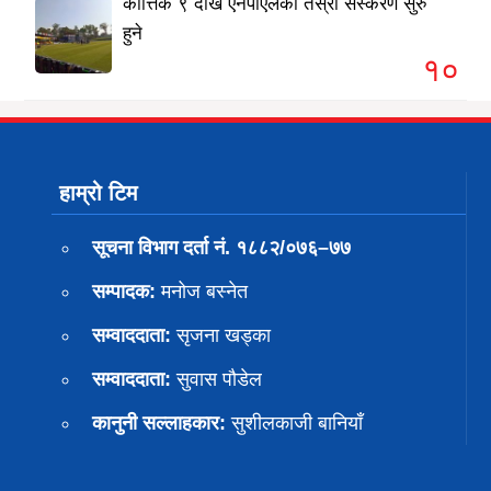
कात्तिक ९ देखि एनपीएलको तेस्रो संस्करण सुरु
हुने
१०
हाम्रो टिम
सूचना विभाग दर्ता नं. १८८२/०७६–७७
सम्पादक:
मनोज बस्नेत
सम्वाददाता:
सृजना खड्का
सम्वाददाता:
सुवास पाैडेल
कानुनी सल्लाहकार:
सुशीलकाजी बानियाँ