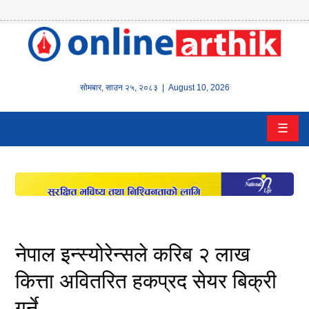
होम
समाचार
सोमबार
,
साउन
२५
,
२०८३
| August 10, 2026
बैंक/
☰
वित्त
इन्स्योरेन्स
कर्पाेरेट
पूँजीबजार
नेपाल इन्स्योरेन्सले करिब २ लाख
अटो
कित्ता अवितरित हकप्रद सेयर बिक्री
गर्ने
कला