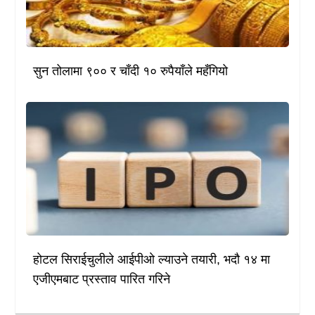
सुन तोलामा ९०० र चाँदी १० रुपैयाँले महँगियो
होटल सिराईचुलीले आईपीओ ल्याउने तयारी, भदौ १४ मा
एजीएमबाट प्रस्ताव पारित गरिने