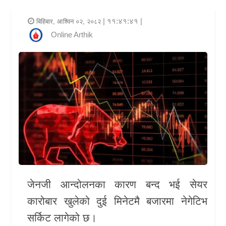
र
| ११:४१:४१ |
बिहिबार, आश्विन ०२, २०८२
शैली
Online Arthik
राजनीति
भिडियो
अन्य
समाचार
सूचना
र
प्रविधि
जेनजी आन्दोलनका कारण बन्द भई सेयर
शिक्षा
कारोबार खुलेको दुई मिनेटमै बजारमा नेगेटिभ
सर्किट लागेको छ।
स्वास्थ्य