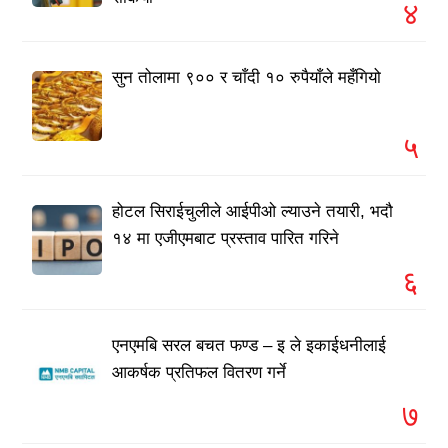
४
सुन तोलामा ९०० र चाँदी १० रुपैयाँले महँगियो
५
होटल सिराईचुलीले आईपीओ ल्याउने तयारी, भदौ
१४ मा एजीएमबाट प्रस्ताव पारित गरिने
६
एनएमबि सरल बचत फण्ड – इ ले इकाईधनीलाई
आकर्षक प्रतिफल वितरण गर्ने
७