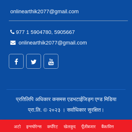
onlinearthik2077@gmail.com
977 1 5904780, 5905667
onlinearthik2077@gmail.com
प्रतिलिपि अधिकार कसमस एडभटाईजिङ्ग एण्ड मिडिया
प्रा.लि. © २०२३ । सर्वाधिकार सुरक्षित।
अटो
इन्स्योरेन्स
कर्पाेरेट
खेलकुद
पूँजीबजार
बैंक/वित्त