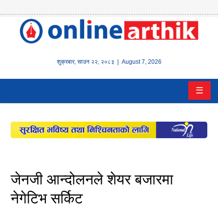
होम
समाचार
शुक्रबार
,
साउन
२२
,
२०८३
| August 7, 2026
बैंक/
☰
वित्त
इन्स्योरेन्स
कर्पाेरेट
पूँजीबजार
जेनजी आन्दोलनले शेयर बजारमा
अटो
नेगेटिभ सर्किट
कला