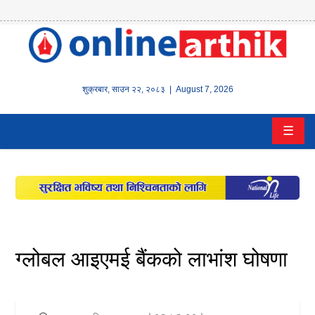
होम
समाचार
शुक्रबार
,
साउन
२२
,
२०८३
| August 7, 2026
बैंक/
☰
वित्त
इन्स्योरेन्स
कर्पाेरेट
पूँजीबजार
ग्लोबल आइएमई बैंकको लाभांश घोषणा
अटो
कला