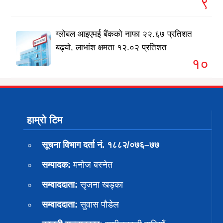
९
ग्लोबल आइएमई बैंकको नाफा २२.६७ प्रतिशत
बढ्यो, लाभांश क्षमता १२.०२ प्रतिशत
१०
हाम्रो टिम
सूचना विभाग दर्ता नं. १८८२/०७६–७७
सम्पादक:
मनोज बस्नेत
सम्वाददाता:
सृजना खड्का
सम्वाददाता:
सुवास पाैडेल