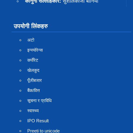
कानुनी सल्लाहकार:
सुशीलकाजी बानियाँ
उपयोगी लिंकहरु
अटो
इन्स्योरेन्स
कर्पाेरेट
खेलकुद
पूँजीबजार
बैंक/वित्त
सूचना र प्रविधि
स्वास्थ्य
IPO Result
Preeti to unicode