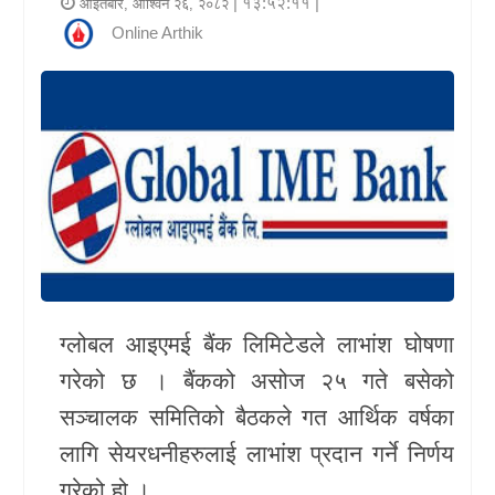
| १३:५२:११ |
आइतबार, आश्विन २६, २०८२
र
Online Arthik
शैली
राजनीति
भिडियो
अन्य
समाचार
सूचना
ग्लोबल आइएमई बैंक लिमिटेडले लाभांश घोषणा
र
गरेको छ । बैंकको असोज २५ गते बसेको
प्रविधि
सञ्चालक समितिको बैठकले गत आर्थिक वर्षका
शिक्षा
लागि सेयरधनीहरुलाई लाभांश प्रदान गर्ने निर्णय
स्वास्थ्य
गरेको हो ।