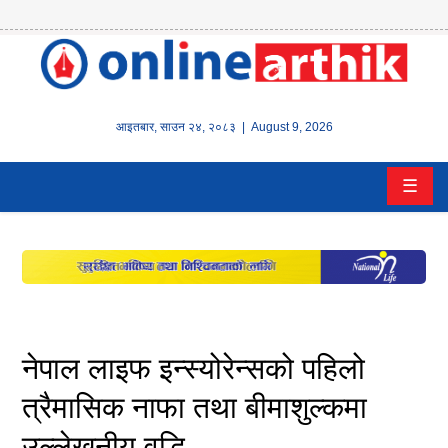
होम
समाचार
आइतबार
,
साउन
२४
,
२०८३
| August 9, 2026
बैंक/
☰
वित्त
इन्स्योरेन्स
कर्पाेरेट
पूँजीबजार
नेपाल लाइफ इन्स्योरेन्सको पहिलो
अटो
त्रैमासिक नाफा तथा बीमाशुल्कमा
उल्लेखनीय वृद्धि
कला