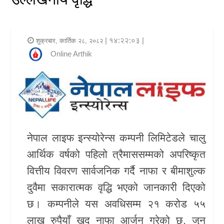
र
शैली
| १४:२२:०३ |
शुक्रबार, कार्तिक २८, २०८२
राजनीति
Online Arthik
भिडियो
अन्य
समाचार
नेपाल लाइफ इन्स्योरेन्स कम्पनी लिमिटेडले चालु
सूचना
आर्थिक वर्षको पहिलो त्रैमाससम्मको अपरिष्कृत
र
वित्तीय विवरण सार्वजनिक गर्दै नाफा र बीमाशुल्क
प्रविधि
दुवैमा सकारात्मक वृद्धि भएको जानकारी दिएको
शिक्षा
छ। कम्पनीले यस अवधिसम्म २१ करोड ५५
स्वास्थ्य
लाख रुपैयाँ खुद नाफा आर्जन गरेको छ, जुन