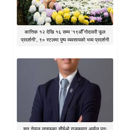
कात्तिक १२ देखि १६ सम्म ‘१९औँ गोदावरी फूल
प्रदर्शनी’, ९० स्टलमा पुष्प व्यवसायको भव्य प्रदर्शनी
सन नेपाल लाइफका सीईओ राजकुमार अर्याल पुनः