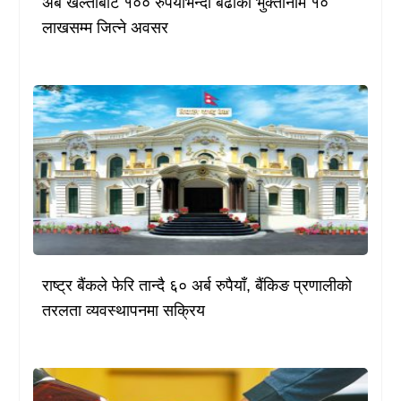
अब खल्तीबाट १०० रुपैयाँभन्दा बढीको भुक्तानीमै १०
लाखसम्म जित्ने अवसर
राष्ट्र बैंकले फेरि तान्दै ६० अर्ब रुपैयाँ, बैंकिङ प्रणालीको
तरलता व्यवस्थापनमा सक्रिय