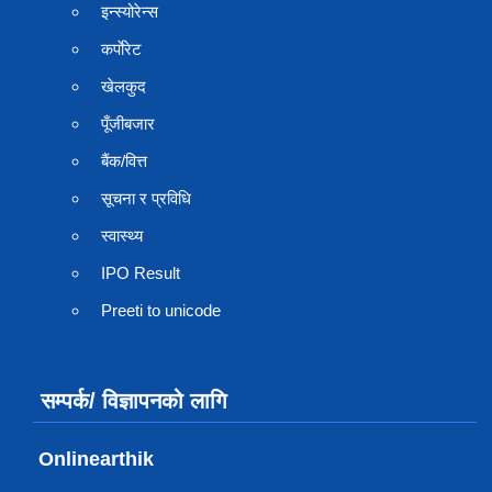
इन्स्योरेन्स
कर्पाेरेट
खेलकुद
पूँजीबजार
बैंक/वित्त
सूचना र प्रविधि
स्वास्थ्य
IPO Result
Preeti to unicode
सम्पर्क/ विज्ञापनको लागि
Onlinearthik