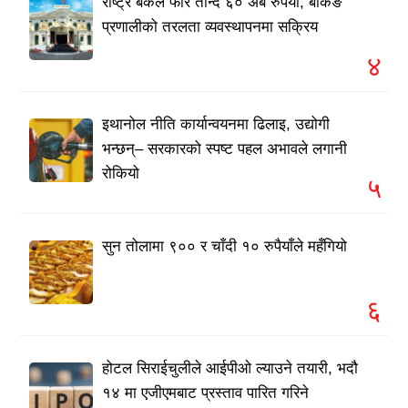
राष्ट्र बैंकले फेरि तान्दै ६० अर्ब रुपैयाँ, बैंकिङ
प्रणालीको तरलता व्यवस्थापनमा सक्रिय
४
इथानोल नीति कार्यान्वयनमा ढिलाइ, उद्योगी
भन्छन्– सरकारको स्पष्ट पहल अभावले लगानी
रोकियो
५
सुन तोलामा ९०० र चाँदी १० रुपैयाँले महँगियो
६
होटल सिराईचुलीले आईपीओ ल्याउने तयारी, भदौ
१४ मा एजीएमबाट प्रस्ताव पारित गरिने