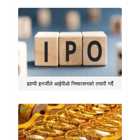
ह्याप्पी इनर्जीले आईपीओ निष्कासनको तयारी गर्दै