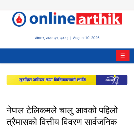
होम
समाचार
सोमबार
,
साउन
२५
,
२०८३
| August 10, 2026
बैंक/
☰
वित्त
इन्स्योरेन्स
कर्पाेरेट
पूँजीबजार
नेपाल टेलिकमले चालु आवको पहिलो
अटो
त्रैमासको वित्तीय विवरण सार्वजनिक
कला