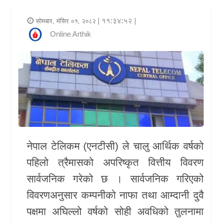
र
| ११:३४:५२ |
सोमबार, मंसिर ०१, २०८२
शैली
Online Arthik
राजनीति
भिडियो
अन्य
समाचार
सूचना
नेपाल टेलिकम (एनटीसी) ले चालु आर्थिक वर्षको
र
पहिलो त्रैमासको अपरिष्कृत वित्तीय विवरण
प्रविधि
सार्वजनिक गरेको छ । सार्वजनिक गरिएको
शिक्षा
विवरणअनुसार कम्पनीको नाफा तथा आम्दानी दुवै
पक्षमा अघिल्लो वर्षको सोही अवधिको तुलनामा
स्वास्थ्य