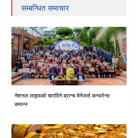
सम्बन्धित समाचार
नेशनल लाइफको चारदिने ब्रान्च मेनेजर्स कन्फरेन्स
सम्पन्न