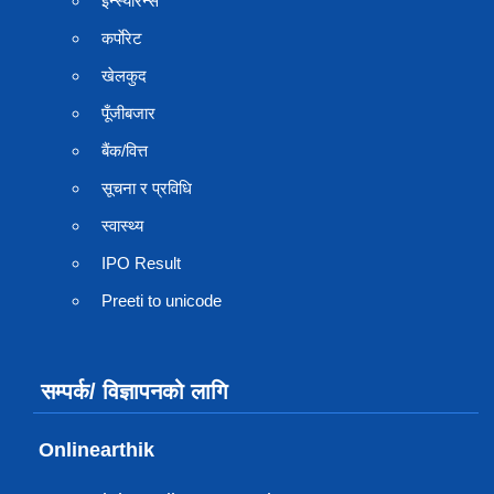
इन्स्योरेन्स
कर्पाेरेट
खेलकुद
पूँजीबजार
बैंक/वित्त
सूचना र प्रविधि
स्वास्थ्य
IPO Result
Preeti to unicode
सम्पर्क/ विज्ञापनको लागि
Onlinearthik