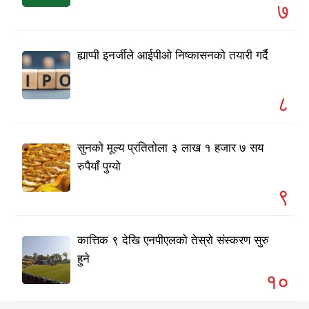
७
ह्याप्पी इनर्जीले आईपीओ निष्कासनको तयारी गर्दै
८
सुनको मूल्य प्रतितोला ३ लाख १ हजार ७ सय
रुपैयाँ पुग्यो
९
कात्तिक ९ देखि एनपीएलको तेस्रो संस्करण सुरु
हुने
१०