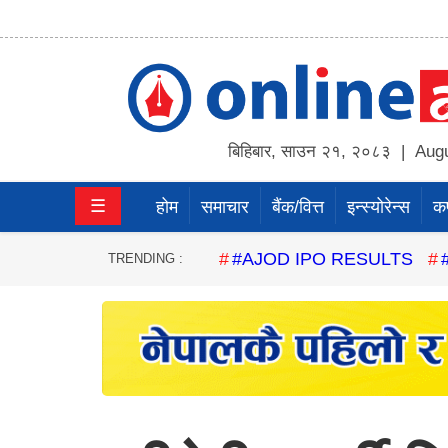
होम
समाचार
बिहिबार
,
साउन
२१
,
२०८३
| Augu
बैंक/
☰
होम
समाचार
बैंक/वित्त
इन्स्योरेन्स
कर्
वित्त
इन्स्योरेन्स
#AJOD IPO RESULTS
TRENDING :
कर्पाेरेट
पूँजीबजार
अटो
कला