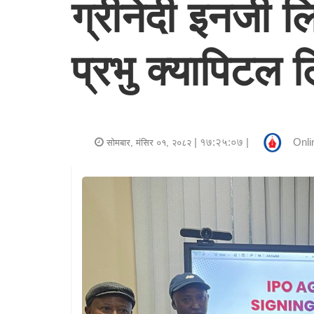
ग्रीनेदी इनर्ज
र
शैली
प्रभु क्यापिटल 
राजनीति
भिडियो
अन्य
| १७:२५:०७ |
Onli
सोमबार, मंसिर ०१, २०८२
समाचार
सूचना
र
प्रविधि
शिक्षा
स्वास्थ्य