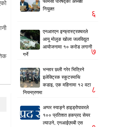
फार्मेसी परिषद्को अध्यक्ष
एको
नियुक्त
६
ानी
एनआरएन इन्फ्रास्ट्रक्चरले
आयु मोलुङ खोला जलविद्युत
आयोजनामा १० करोड लगानी
७
गर्ने
तिक
भन्सार छली गरेर भित्रिने
इलेक्ट्रिक स्कुटरमाथि
कडाइ, एक महिनामा १२ वटा
८
नियन्त्रणमा
अप्पर स्याङ्गे हाइड्रोपावरले
१०० प्रतिशत हकप्रद सेयर
ल्याउने, एनआईएमबी एस