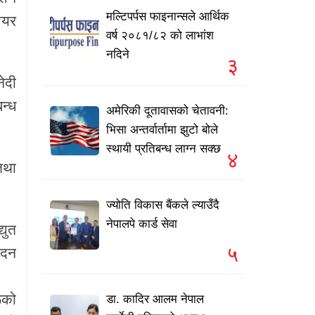
मल्टिपर्पस फाइनान्सले आर्थिक
ेयर
वर्ष २०८१/८२ को लाभांश
नदिने
३
ेदी
न्ध
अमेरिकी दूतावासको चेतावनी:
भिसा अन्तर्वार्तामा झुटो बोले
स्थायी प्रतिबन्ध लाग्न सक्छ
४
तथा
ज्योति विकास बैंकले ल्याउँदै
नेपालपे कार्ड सेवा
युत
५
ादन
ूको
डा. कादिर आलम नेपाल