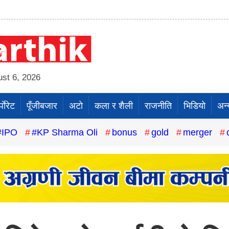
st 6, 2026
पाेरेट
पूँजीबजार
अटो
कला र शैली
राजनीति
भिडियो
अन्
#IPO
#KP Sharma Oli
bonus
gold
merger