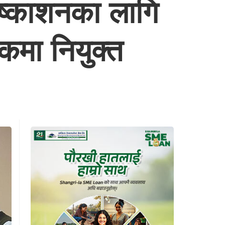
िष्काशनका लागि
धकमा नियुक्त