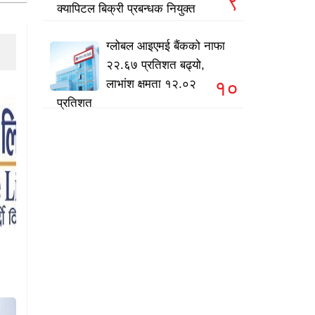
९
क्यापिटल बिक्री प्रबन्धक नियुक्त
ग्लोबल आइएमई बैंकको नाफा
२२.६७ प्रतिशत बढ्यो,
१०
लाभांश क्षमता १२.०२
प्रतिशत