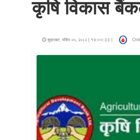
कृषि विकास बैं
र
शैली
राजनीति
| १४:००:३३ |
Onl
शुक्रबार, मंसिर ०५, २०८२
भिडियो
अन्य
समाचार
सूचना
र
प्रविधि
शिक्षा
स्वास्थ्य