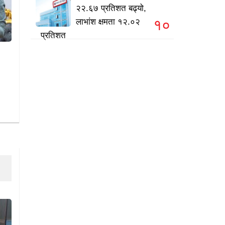
२२.६७ प्रतिशत बढ्यो,
१०
लाभांश क्षमता १२.०२
प्रतिशत