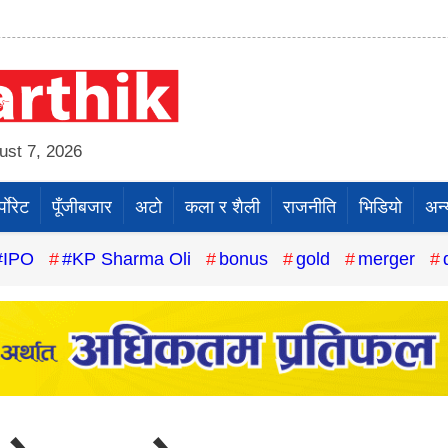
st 7, 2026
पाेरेट
पूँजीबजार
अटो
कला र शैली
राजनीति
भिडियो
अन्
#IPO
#KP Sharma Oli
bonus
gold
merger