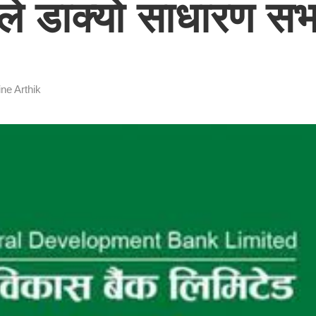
कले डाक्यो साधारण सभ
ine Arthik