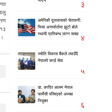
नदिने
३
 गत
ालु
तरण
अमेरिकी दूतावासको चेतावनी:
भिसा अन्तर्वार्तामा झुटो बोले
 १३
स्थायी प्रतिबन्ध लाग्न सक्छ
४
 ।
ज्योति विकास बैंकले ल्याउँदै
नेपालपे कार्ड सेवा
५
डा. कादिर आलम नेपाल
फार्मेसी परिषद्को अध्यक्ष
नियुक्त
६