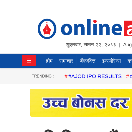
होम
समाचार
शुक्रबार
,
साउन
२२
,
२०८३
| Augu
बैंक/
☰
होम
समाचार
बैंक/वित्त
इन्स्योरेन्स
कर्
वित्त
इन्स्योरेन्स
#AJOD IPO RESULTS
TRENDING :
कर्पाेरेट
पूँजीबजार
अटो
कला