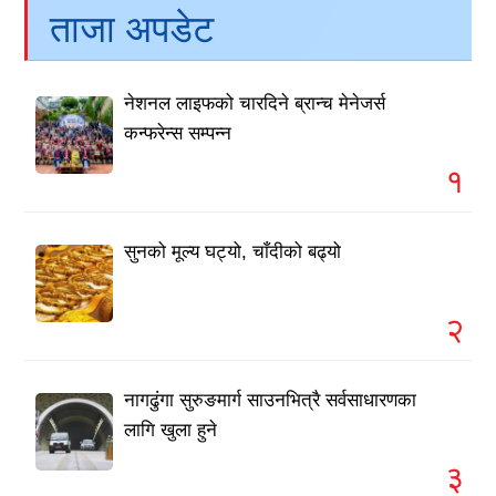
ताजा अपडेट
नेशनल लाइफको चारदिने ब्रान्च मेनेजर्स
कन्फरेन्स सम्पन्न
१
सुनको मूल्य घट्यो, चाँदीको बढ्यो
२
नागढुंगा सुरुङमार्ग साउनभित्रै सर्वसाधारणका
लागि खुला हुने
३