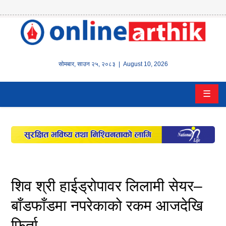
होम
समाचार
सोमबार
,
साउन
२५
,
२०८३
| August 10, 2026
बैंक/
☰
वित्त
इन्स्योरेन्स
कर्पाेरेट
पूँजीबजार
शिव श्री हाईड्रोपावर लिलामी सेयर–
अटो
बाँडफाँडमा नपरेकाको रकम आजदेखि
फिर्ता
कला