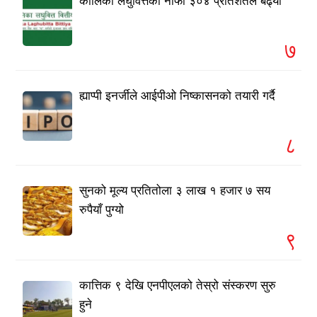
कालिका लघुवित्तको नाफा ३०४ प्रतिशतले बढ्यो
७
ह्याप्पी इनर्जीले आईपीओ निष्कासनको तयारी गर्दै
८
सुनको मूल्य प्रतितोला ३ लाख १ हजार ७ सय
रुपैयाँ पुग्यो
९
कात्तिक ९ देखि एनपीएलको तेस्रो संस्करण सुरु
हुने