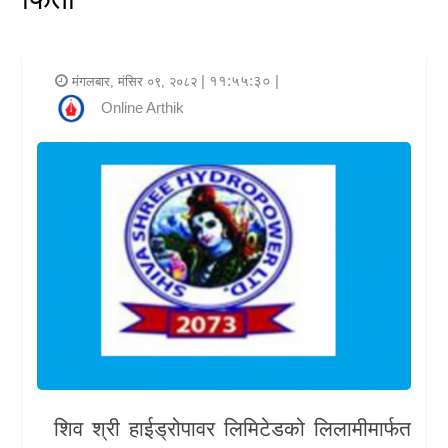
र
शैली
| ११:५५:३० |
मंगलबार, मंसिर ०९, २०८२
राजनीति
Online Arthik
भिडियो
अन्य
समाचार
सूचना
र
प्रविधि
शिक्षा
शिव श्री हाईड्रोपावर लिमिटेडको लिलामीमार्फत
स्वास्थ्य