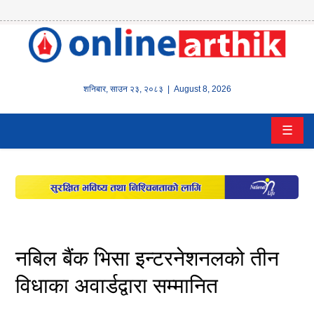
होम
समाचार
शनिबार
,
साउन
२३
,
२०८३
| August 8, 2026
बैंक/
☰
वित्त
इन्स्योरेन्स
कर्पाेरेट
पूँजीबजार
नबिल बैंक भिसा इन्टरनेशनलको तीन
अटो
विधाका अवार्डद्वारा सम्मानित
कला