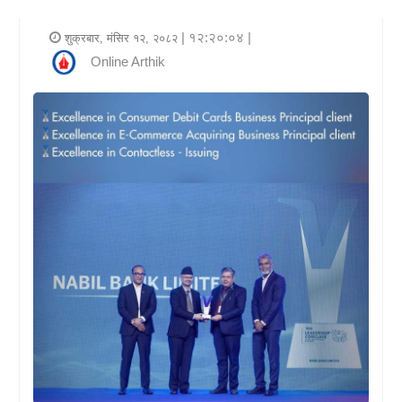
र
| १२:२०:०४ |
शुक्रबार, मंसिर १२, २०८२
शैली
Online Arthik
राजनीति
भिडियो
अन्य
समाचार
सूचना
र
प्रविधि
शिक्षा
स्वास्थ्य