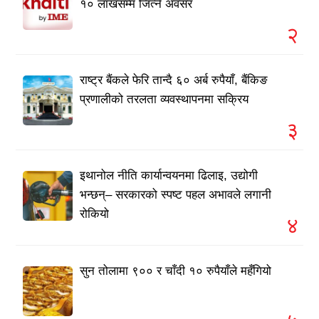
१० लाखसम्म जित्ने अवसर
२
राष्ट्र बैंकले फेरि तान्दै ६० अर्ब रुपैयाँ, बैंकिङ
प्रणालीको तरलता व्यवस्थापनमा सक्रिय
३
इथानोल नीति कार्यान्वयनमा ढिलाइ, उद्योगी
भन्छन्– सरकारको स्पष्ट पहल अभावले लगानी
रोकियो
४
सुन तोलामा ९०० र चाँदी १० रुपैयाँले महँगियो