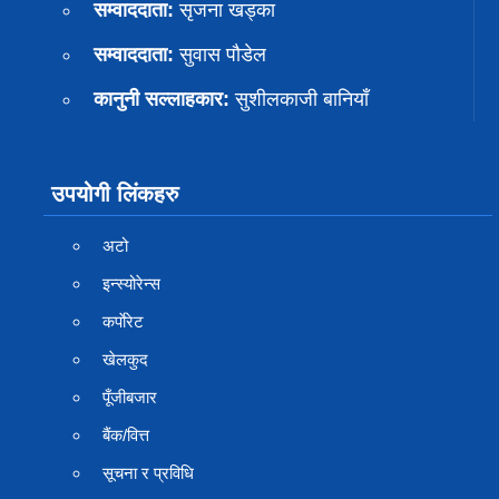
सम्वाददाता:
सृजना खड्का
सम्वाददाता:
सुवास पाैडेल
कानुनी सल्लाहकार:
सुशीलकाजी बानियाँ
उपयोगी लिंकहरु
अटो
इन्स्योरेन्स
कर्पाेरेट
खेलकुद
पूँजीबजार
बैंक/वित्त
सूचना र प्रविधि