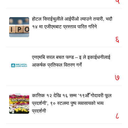
५
होटल सिराईचुलीले आईपीओ ल्याउने तयारी, भदौ
१४ मा एजीएमबाट प्रस्ताव पारित गरिने
६
एनएमबि सरल बचत फण्ड – इ ले इकाईधनीलाई
आकर्षक प्रतिफल वितरण गर्ने
७
कात्तिक १२ देखि १६ सम्म ‘१९औँ गोदावरी फूल
प्रदर्शनी’, ९० स्टलमा पुष्प व्यवसायको भव्य
प्रदर्शनी
८