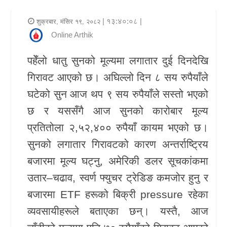
र
| १३:४०:०८ |
शुक्रबार, मंसिर १९, २०८२
शैली
Online Arthik
राजनीति
पहेँलो धातु सुनको मूल्यमा लगातार दुई दिनदेखि
गिरावट आएको छ। अघिल्लो दिन ८ सय रुपैयाँले
भिडियो
घटेको सुन आज थप ९ सय रुपैयाँले सस्तो भएको
अन्य
छ र यससँगै आज सुनको कारोबार मूल्य
समाचार
प्रतितोला २,५२,४०० रुपैयाँ कायम भएको छ।
सूचना
सुनको लगातार गिरावटको कारण अन्तर्राष्ट्रिय
र
बजारमा मूल्य घट्नु, अमेरिकी डलर सूचकांकमा
प्रविधि
उतार–चढाव, स्वर्ण फ्युचर ट्रेडिङ कमजोर हुनु र
बजारमा ETF हरूको बिक्री pressure रहेका
शिक्षा
व्यवसायीहरूले बताएका छन्। यस्तै, आज
स्वास्थ्य