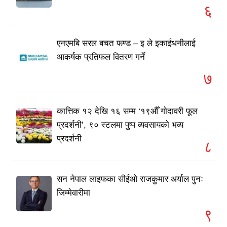
६
एनएमबि सरल बचत फण्ड – इ ले इकाईधनीलाई
आकर्षक प्रतिफल वितरण गर्ने
७
कात्तिक १२ देखि १६ सम्म ‘१९औँ गोदावरी फूल
प्रदर्शनी’, ९० स्टलमा पुष्प व्यवसायको भव्य
प्रदर्शनी
८
सन नेपाल लाइफका सीईओ राजकुमार अर्याल पुनः
जिम्मेवारीमा
९