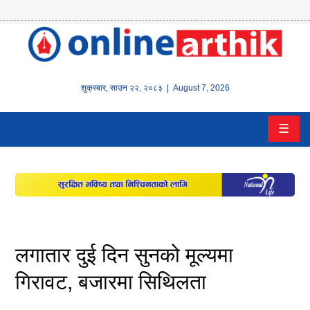
होम
समाचार
शुक्रबार
,
साउन
२२
,
२०८३
| August 7, 2026
बैंक/
☰
वित्त
इन्स्योरेन्स
कर्पाेरेट
पूँजीबजार
लगातार दुई दिन सुनको मूल्यमा
अटो
गिरावट, बजारमा सिथिलता
कला