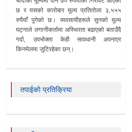
चाँदीको मूल्यमा पनि ७० रुपैयाँको गिरावट आएको
छ र यसको कारोबार मूल्य प्रतितोला ३,५५५
खेलकुद
रुपैयाँ पुगेको छ। व्यवसायीहरूले सुनको मूल्य
Unicode
घट्नाले लगानीकर्तामा अस्थिरता बढाएको बताउँदै
गर्दा, उपभोक्ता केही सावधानी अपनाएर
किनमेलमा जुटिरहेका छन्।
तपाईको प्रतिक्रिया