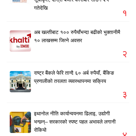
गतेदेखि
१
अब खल्तीबाट १०० रुपैयाँभन्दा बढीको भुक्तानीमै
१० लाखसम्म जित्ने अवसर
२
राष्ट्र बैंकले फेरि तान्दै ६० अर्ब रुपैयाँ, बैंकिङ
प्रणालीको तरलता व्यवस्थापनमा सक्रिय
३
इथानोल नीति कार्यान्वयनमा ढिलाइ, उद्योगी
भन्छन्– सरकारको स्पष्ट पहल अभावले लगानी
रोकियो
४