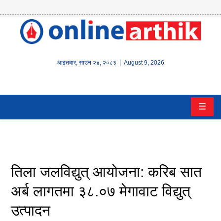
होम
समाचार
आइतबार
,
साउन
२४
,
२०८३
| August 9, 2026
बैंक/
वित्त
☰
इन्स्योरेन्स
कर्पाेरेट
तिला जलविद्युत् आयोजना: करिब सात
पूँजीबजार
अर्ब लागतमा ३८.०७ मेगावाट विद्युत्
अटो
उत्पादन
कला