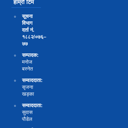
हाम्रो टिम
सूचना
विभाग
दर्ता नं.
१८८२/०७६–
७७
सम्पादक:
मनोज
बस्नेत
सम्वाददाता:
सृजना
खड्का
सम्वाददाता:
सुवास
पाैडेल