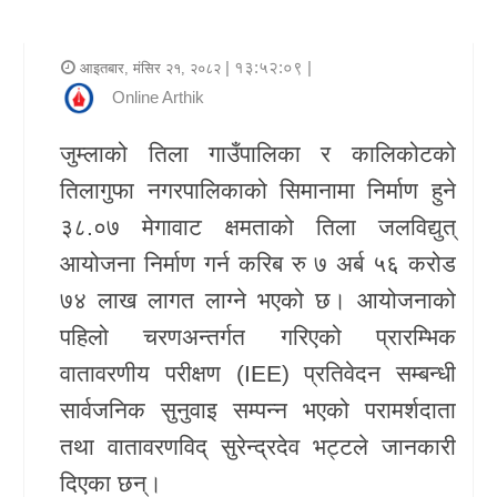
र
शैली
| १३:५२:०९ |
आइतबार, मंसिर २१, २०८२
Online Arthik
राजनीति
जुम्लाको तिला गाउँपालिका र कालिकोटको
भिडियो
तिलागुफा नगरपालिकाको सिमानामा निर्माण हुने
अन्य
३८.०७ मेगावाट क्षमताको तिला जलविद्युत्
समाचार
आयोजना निर्माण गर्न करिब रु ७ अर्ब ५६ करोड
७४ लाख लागत लाग्ने भएको छ। आयोजनाको
सूचना
पहिलो चरणअन्तर्गत गरिएको प्रारम्भिक
र
वातावरणीय परीक्षण (IEE) प्रतिवेदन सम्बन्धी
प्रविधि
सार्वजनिक सुनुवाइ सम्पन्न भएको परामर्शदाता
शिक्षा
तथा वातावरणविद् सुरेन्द्रदेव भट्टले जानकारी
दिएका छन्।
स्वास्थ्य