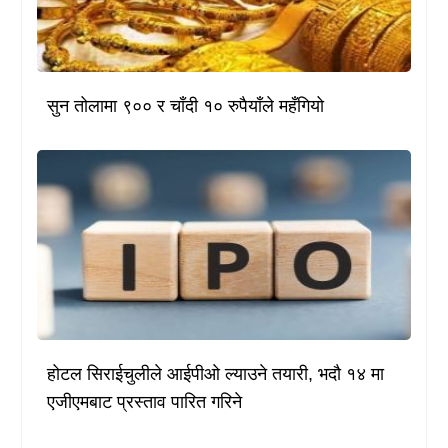
सुन तोलामा ९०० र चाँदी १० रुपैयाँले महँगियो
होटल सिराईचुलीले आईपीओ ल्याउने तयारी, भदौ १४ मा
एजीएमबाट प्रस्ताव पारित गरिने