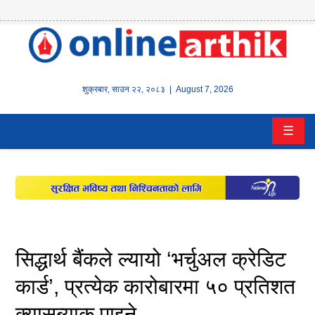
होम
समाचार
शुक्रबार
,
साउन
२२
,
२०८३
| August 7, 2026
बैंक/
☰
वित्त
इन्स्योरेन्स
कर्पाेरेट
पूँजीबजार
सिद्धार्थ बैंकले ल्यायो ‘भर्चुअल क्रेडिट
अटो
कार्ड’, प्रत्येक कारोबारमा ५० प्रतिशत
क्यासब्याक पाइने
कला