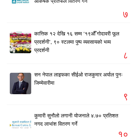
आकर्षक प्रतिफल वितरण गर्ने
७
कात्तिक १२ देखि १६ सम्म ‘१९औँ गोदावरी फूल
प्रदर्शनी’, ९० स्टलमा पुष्प व्यवसायको भव्य
प्रदर्शनी
८
सन नेपाल लाइफका सीईओ राजकुमार अर्याल पुनः
जिम्मेवारीमा
९
कुमारी सुनौलो लगानी योजनाले ४.७० प्रतिशत
नगद लाभांश वितरण गर्ने
१०