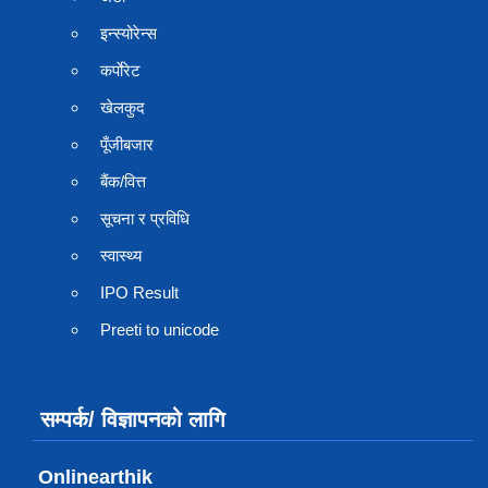
इन्स्योरेन्स
कर्पाेरेट
खेलकुद
पूँजीबजार
बैंक/वित्त
सूचना र प्रविधि
स्वास्थ्य
IPO Result
Preeti to unicode
सम्पर्क/ विज्ञापनको लागि
Onlinearthik