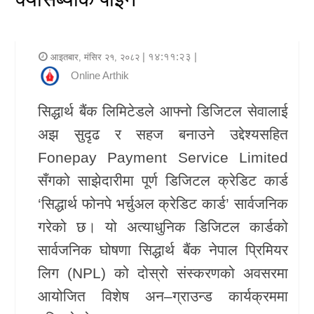
र
शैली
| १४:११:२३ |
आइतबार, मंसिर २१, २०८२
राजनीति
Online Arthik
भिडियो
सिद्धार्थ बैंक लिमिटेडले आफ्नो डिजिटल सेवालाई
अझ सुदृढ र सहज बनाउने उद्देश्यसहित
अन्य
Fonepay Payment Service Limited
समाचार
सँगको साझेदारीमा पूर्ण डिजिटल क्रेडिट कार्ड
सूचना
‘सिद्धार्थ फोनपे भर्चुअल क्रेडिट कार्ड’ सार्वजनिक
र
गरेको छ। यो अत्याधुनिक डिजिटल कार्डको
प्रविधि
सार्वजनिक घोषणा सिद्धार्थ बैंक नेपाल प्रिमियर
लिग (NPL) को दोस्रो संस्करणको अवसरमा
शिक्षा
आयोजित विशेष अन–ग्राउन्ड कार्यक्रममा
स्वास्थ्य