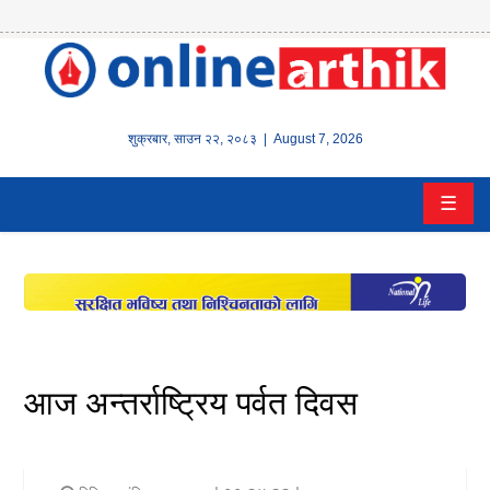
होम
समाचार
शुक्रबार
,
साउन
२२
,
२०८३
| August 7, 2026
बैंक/
☰
वित्त
इन्स्योरेन्स
कर्पाेरेट
पूँजीबजार
आज अन्तर्राष्ट्रिय पर्वत दिवस
अटो
कला