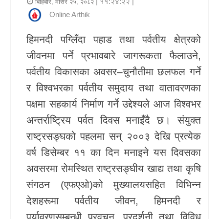
| ११:२४:२२ |
बिहिबार, मंसिर २५, २०८२
र
Online Arthik
शैली
हिमनदी पग्लिँदा पहाड तथा पर्वतीय क्षेत्रको
राजनीति
जीवनमा पर्ने प्रभावबारे जागरूकता फैलाउने,
पर्वतीय विकासका अवसर–चुनौतीमा छलफल गर्ने
भिडियो
र विश्वभरका पर्वतीय समुदाय तथा वातावरणका
अन्य
पक्षमा सहकार्य निर्माण गर्ने उद्देश्यले आज विश्वभर
समाचार
अन्तर्राष्ट्रिय पर्वत दिवस मनाइँदै छ। संयुक्त
राष्ट्रसङ्घको पहलमा सन् २००३ देखि प्रत्येक
सूचना
वर्ष डिसेम्बर ११ का दिन मनाइने यस दिवसका
र
अवसरमा रोमस्थित राष्ट्रसङ्घीय खाद्य तथा कृषि
प्रविधि
संगठन (एफएओ)को मुख्यालयसहित विभिन्न
शिक्षा
देशहरूमा पर्वतीय जीवन, हिमनदी र
स्वास्थ्य
पर्यावरणसम्बन्धी प्रवचन, प्रदर्शनी तथा विविध