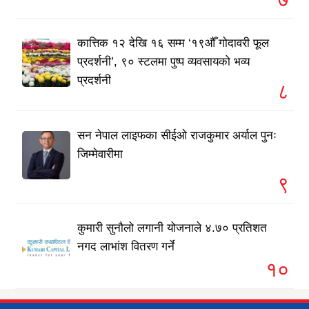
कात्तिक १२ देखि १६ सम्म ‘१९औँ गोदावरी फूल
प्रदर्शनी’, ९० स्टलमा पुष्प व्यवसायको भव्य
प्रदर्शनी
८
सन नेपाल लाइफका सीईओ राजकुमार अर्याल पुनः
जिम्मेवारीमा
९
कुमारी सुनौलो लगानी योजनाले ४.७० प्रतिशत
नगद लाभांश वितरण गर्ने
१०