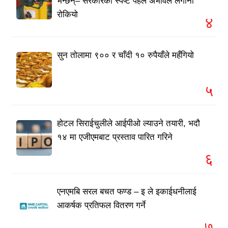
भन्छन्– सरकारको स्पष्ट पहल अभावले लगानी
रोकियो
४
सुन तोलामा ९०० र चाँदी १० रुपैयाँले महँगियो
५
होटल सिराईचुलीले आईपीओ ल्याउने तयारी, भदौ
१४ मा एजीएमबाट प्रस्ताव पारित गरिने
६
एनएमबि सरल बचत फण्ड – इ ले इकाईधनीलाई
आकर्षक प्रतिफल वितरण गर्ने
७