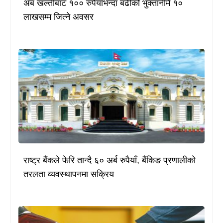
अब खल्तीबाट १०० रुपैयाँभन्दा बढीको भुक्तानीमै १०
लाखसम्म जित्ने अवसर
राष्ट्र बैंकले फेरि तान्दै ६० अर्ब रुपैयाँ, बैंकिङ प्रणालीको
तरलता व्यवस्थापनमा सक्रिय