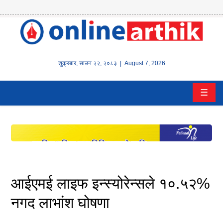
होम
समाचार
शुक्रबार
,
साउन
२२
,
२०८३
| August 7, 2026
बैंक/
☰
वित्त
इन्स्योरेन्स
कर्पाेरेट
पूँजीबजार
आईएमई लाइफ इन्स्योरेन्सले १०.५२%
अटो
नगद लाभांश घोषणा
कला