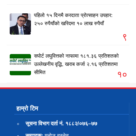
पहिलो १५ दिनमै करदाता प्रोत्साहन उपहार:
२५० रुपैयाँको खरिदमा १० लाख रुपैयाँ
९
सपोर्ट लघुवित्तको नाफामा १८१.३६ प्रतिशतको
उल्लेखनीय वृद्धि, खराब कर्जा २.१६ प्रतिशतमा
१०
सीमित
हाम्रो टिम
सूचना विभाग दर्ता नं. १८८२/०७६–७७
सम्पादक:
मनोज बस्नेत