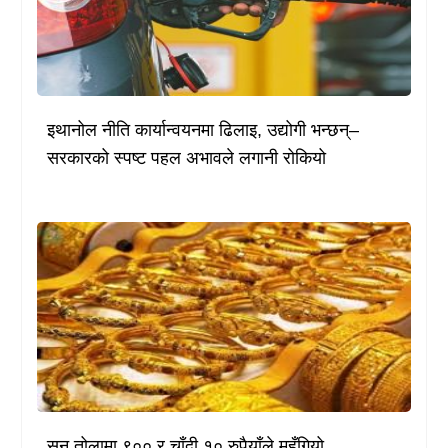
इथानोल नीति कार्यान्वयनमा ढिलाइ, उद्योगी भन्छन्–
सरकारको स्पष्ट पहल अभावले लगानी रोकियो
सुन तोलामा ९०० र चाँदी १० रुपैयाँले महँगियो