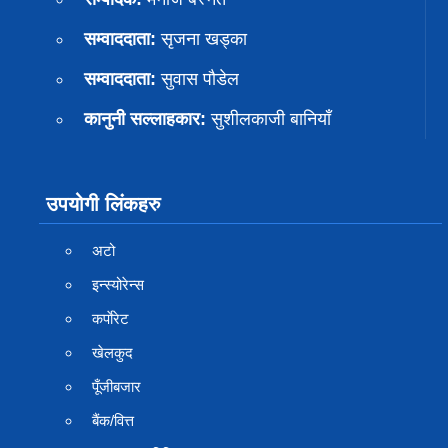
सम्वाददाता:
सृजना खड्का
सम्वाददाता:
सुवास पाैडेल
कानुनी सल्लाहकार:
सुशीलकाजी बानियाँ
उपयोगी लिंकहरु
अटो
इन्स्योरेन्स
कर्पाेरेट
खेलकुद
पूँजीबजार
बैंक/वित्त