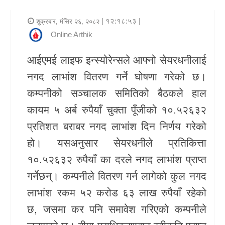
र
| १२:१८:५३ |
शुक्रबार, मंसिर २६, २०८२
शैली
Online Arthik
राजनीति
आईएमई लाइफ इन्स्योरेन्सले आफ्नो सेयरधनीलाई
नगद लाभांश वितरण गर्ने घोषणा गरेको छ।
भिडियो
कम्पनीको सञ्चालक समितिको बैठकले हाल
अन्य
कायम ५ अर्ब रुपैयाँ चुक्ता पूँजीको १०.५२६३२
समाचार
प्रतिशत बराबर नगद लाभांश दिन निर्णय गरेको
सूचना
हो। यसअनुसार सेयरधनीले प्रतिकित्ता
र
१०.५२६३२ रुपैयाँ का दरले नगद लाभांश प्राप्त
प्रविधि
गर्नेछन्। कम्पनीले वितरण गर्न लागेको कुल नगद
लाभांश रकम ५२ करोड ६३ लाख रुपैयाँ रहेको
शिक्षा
छ, जसमा कर पनि समावेश गरिएको कम्पनीले
स्वास्थ्य