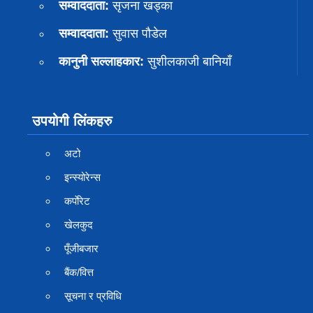
सम्वाददाता:
सृजना खड्का
सम्वाददाता:
सुवास पाैडेल
कानुनी सल्लाहकार:
सुशीलकाजी बानियाँ
उपयोगी लिंकहरु
अटो
इन्स्योरेन्स
कर्पाेरेट
खेलकुद
पूँजीबजार
बैंक/वित्त
सूचना र प्रविधि