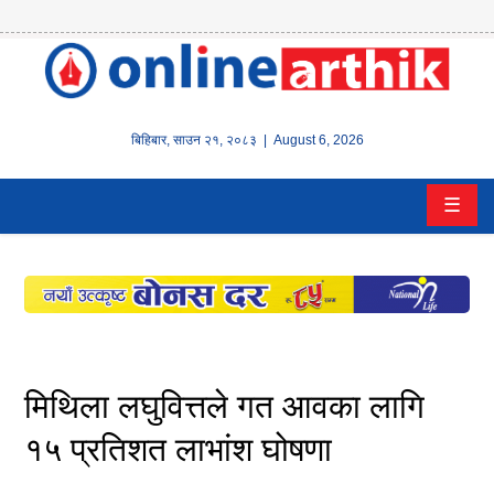
होम
समाचार
बिहिबार
,
साउन
२१
,
२०८३
| August 6, 2026
बैंक/
☰
वित्त
इन्स्योरेन्स
कर्पाेरेट
पूँजीबजार
मिथिला लघुवित्तले गत आवका लागि
अटो
१५ प्रतिशत लाभांश घोषणा
कला