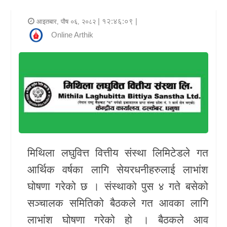
र
| १२:४६:०९ |
आइतबार, पौष ०६, २०८२
शैली
Online Arthik
राजनीति
भिडियो
अन्य
समाचार
सूचना
मिथिला लघुवित्त वित्तीय संस्था लिमिटेडले गत
र
आर्थिक वर्षका लागि सेयरधनीहरुलाई लाभांश
प्रविधि
घोषणा गरेको छ । संस्थाको पुस ४ गते बसेको
शिक्षा
सञ्चालक समितिको बैठकले गत आवका लागि
लाभांश घोषणा गरेको हो । बैठकले आव
स्वास्थ्य