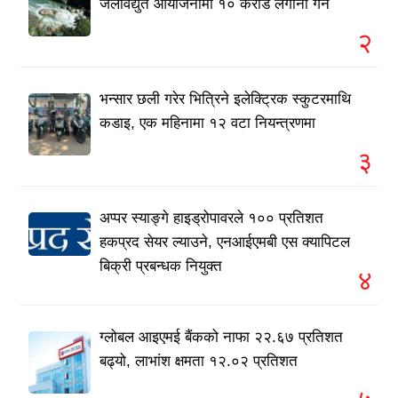
जलविद्युत आयोजनामा १० करोड लगानी गर्ने
२
भन्सार छली गरेर भित्रिने इलेक्ट्रिक स्कुटरमाथि
कडाइ, एक महिनामा १२ वटा नियन्त्रणमा
३
अप्पर स्याङ्गे हाइड्रोपावरले १०० प्रतिशत
हकप्रद सेयर ल्याउने, एनआईएमबी एस क्यापिटल
बिक्री प्रबन्धक नियुक्त
४
ग्लोबल आइएमई बैंकको नाफा २२.६७ प्रतिशत
बढ्यो, लाभांश क्षमता १२.०२ प्रतिशत