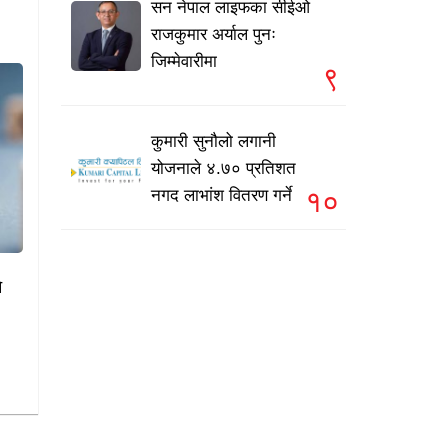
सन नेपाल लाइफका सीईओ
राजकुमार अर्याल पुनः
जिम्मेवारीमा
९
कुमारी सुनौलो लगानी
योजनाले ४.७० प्रतिशत
१०
नगद लाभांश वितरण गर्ने
े