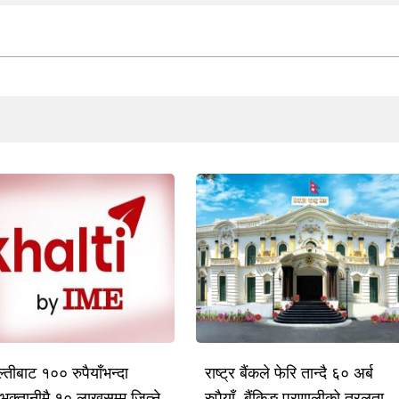
तीबाट १०० रुपैयाँभन्दा
राष्ट्र बैंकले फेरि तान्दै ६० अर्ब
भुक्तानीमै १० लाखसम्म जित्ने
रुपैयाँ, बैंकिङ प्रणालीको तरलता