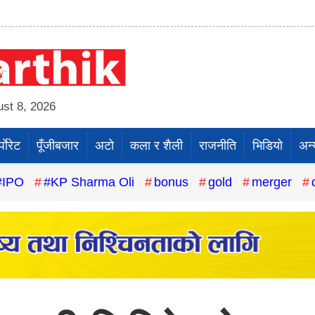
st 8, 2026
पाेरेट
पूँजीबजार
अटो
कला र शैली
राजनीति
भिडियो
अन्
#IPO
#KP Sharma Oli
bonus
gold
merger