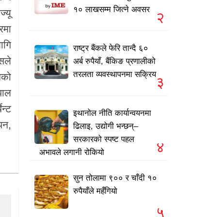
१० लाखसम्म जित्ने अवसर
्यू
२
रमा
ागि
राष्ट्र बैंकले फेरि तान्दै ६०
सले
अर्ब रुपैयाँ, बैंकिङ प्रणालीको
तरलता व्यवस्थापनमा सक्रिय
गको
३
पाल
न्ट
इथानोल नीति कार्यान्वयनमा
ापन,
ढिलाइ, उद्योगी भन्छन्–
सरकारको स्पष्ट पहल
४
अभावले लगानी रोकियो
सुन तोलामा ९०० र चाँदी १०
रुपैयाँले महँगियो
५