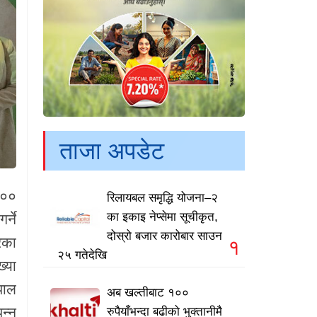
ताजा अपडेट
१००
रिलायबल समृद्धि योजना–२
का इकाइ नेप्सेमा सूचीकृत,
्ने
दोस्रो बजार कारोबार साउन
रका
१
२५ गतेदेखि
्या
पाल
अब खल्तीबाट १००
न्न
रुपैयाँभन्दा बढीको भुक्तानीमै