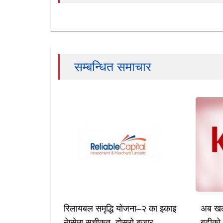
सम्बन्धित समाचार
रिलायबल समृद्धि योजना–२ का इकाइ
अब खल्
नेप्सेमा सूचीकृत, दोस्रो बजार
बढीको 