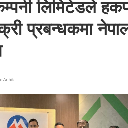
कम्पनी लिमिटेडले हकप
िक्री प्रबन्धकमा नेप
त
e Arthik