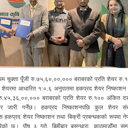
ायम चुक्ता पूँजी रु.७५,६०,००,००० बराबरको प्रति शेयर रु.
शेयरमा आधारित १:०.६ अनुपातमा हकप्रद शेयर निष्काशन गर
 रु.४५,३६,००,००० बराबरको प्रति शेयर रु.१०० अंकित द
र जारी गर्नेछ। हकप्रद निष्काशनपछि कुल शेयर संख
स हकप्रद शेयर निष्काशन तथा बिक्री प्रबन्धकको रूपमा ने
ेको छ। पौष ३ गते, बिहीबार बसुन्धारा, काठमाडौंमा सम्प