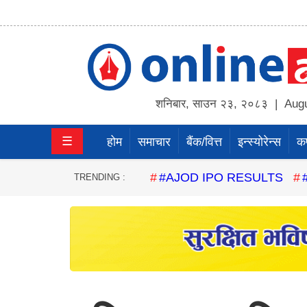
होम
समाचार
शनिबार
,
साउन
२३
,
२०८३
| Augu
बैंक/
☰
होम
समाचार
बैंक/वित्त
इन्स्योरेन्स
कर्
वित्त
इन्स्योरेन्स
#AJOD IPO RESULTS
TRENDING :
कर्पाेरेट
पूँजीबजार
अटो
कला