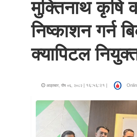
मुक्तिनाथ कृषि 
र
शैली
निष्काशन गर्न ब
राजनीति
भिडियो
क्यापिटल नियुक्
अन्य
समाचार
सूचना
| १६:५६:२१ |
Onlin
आइतबार, पौष ०६, २०८२
र
प्रविधि
शिक्षा
स्वास्थ्य