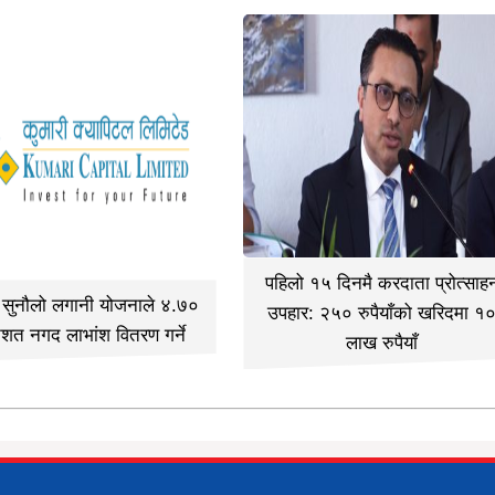
पहिलो १५ दिनमै करदाता प्रोत्साह
ी सुनौलो लगानी योजनाले ४.७०
उपहार: २५० रुपैयाँको खरिदमा १
िशत नगद लाभांश वितरण गर्ने
लाख रुपैयाँ