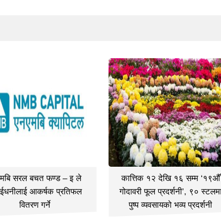
मबि सरल बचत फण्ड – इ ले
कात्तिक १२ देखि १६ सम्म ‘१९औँ
ईधनीलाई आकर्षक प्रतिफल
गोदावरी फूल प्रदर्शनी’, ९० स्टलम
वितरण गर्ने
पुष्प व्यवसायको भव्य प्रदर्शनी