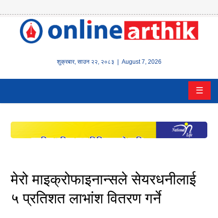
होम
समाचार
शुक्रबार
,
साउन
२२
,
२०८३
| August 7, 2026
बैंक/
☰
वित्त
इन्स्योरेन्स
कर्पाेरेट
पूँजीबजार
मेरो माइक्रोफाइनान्सले सेयरधनीलाई
अटो
५ प्रतिशत लाभांश वितरण गर्ने
कला