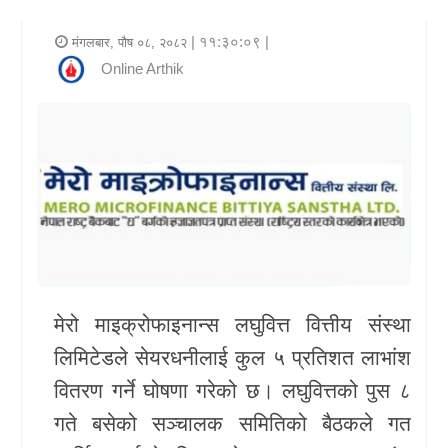
र
| ११:३०:०९ |
मंगलबार, पौष ०८, २०८२
शैली
Online Arthik
राजनीति
भिडियो
अन्य
समाचार
सूचना
र
मेरो माइक्रोफाइनान्स लघुवित्त वित्तीय संस्था
प्रविधि
लिमिटेडले सेयरधनीलाई कुल ५ प्रतिशत लाभांश
वितरण गर्ने घोषणा गरेको छ। लघुवित्तको पुस ८
शिक्षा
गते बसेको सञ्चालक समितिको बैठकले गत
स्वास्थ्य