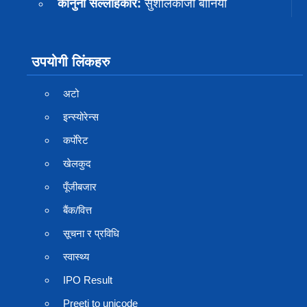
कानुनी सल्लाहकार:
सुशीलकाजी बानियाँ
उपयोगी लिंकहरु
अटो
इन्स्योरेन्स
कर्पाेरेट
खेलकुद
पूँजीबजार
बैंक/वित्त
सूचना र प्रविधि
स्वास्थ्य
IPO Result
Preeti to unicode