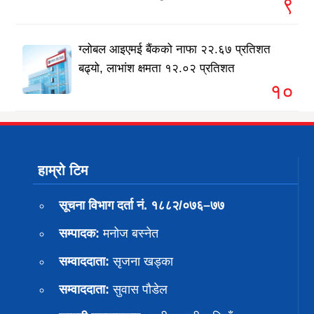
९
ग्लोबल आइएमई बैंकको नाफा २२.६७ प्रतिशत
बढ्यो, लाभांश क्षमता १२.०२ प्रतिशत
१०
हाम्रो टिम
सूचना विभाग दर्ता नं. १८८२/०७६–७७
सम्पादक:
मनोज बस्नेत
सम्वाददाता:
सृजना खड्का
सम्वाददाता:
सुवास पाैडेल