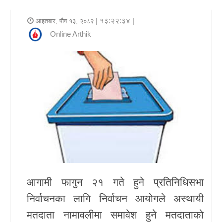
र
| १३:२२:३४ |
आइतबार, पौष १३, २०८२
शैली
Online Arthik
राजनीति
भिडियो
अन्य
समाचार
सूचना
र
प्रविधि
आगामी फागुन २१ गते हुने प्रतिनिधिसभा
शिक्षा
निर्वाचनका लागि निर्वाचन आयोगले अस्थायी
मतदाता नामावलीमा समावेश हुने मतदाताको
स्वास्थ्य