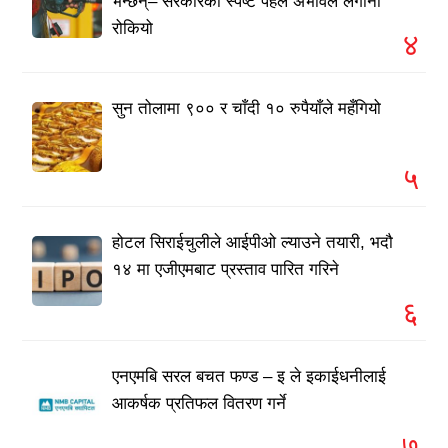
भन्छन्– सरकारको स्पष्ट पहल अभावले लगानी
रोकियो
४
सुन तोलामा ९०० र चाँदी १० रुपैयाँले महँगियो
५
होटल सिराईचुलीले आईपीओ ल्याउने तयारी, भदौ
१४ मा एजीएमबाट प्रस्ताव पारित गरिने
६
एनएमबि सरल बचत फण्ड – इ ले इकाईधनीलाई
आकर्षक प्रतिफल वितरण गर्ने
७