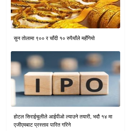
सुन तोलामा ९०० र चाँदी १० रुपैयाँले महँगियो
होटल सिराईचुलीले आईपीओ ल्याउने तयारी, भदौ १४ मा
एजीएमबाट प्रस्ताव पारित गरिने