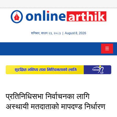
होम
समाचार
शनिबार
,
साउन
२३
,
२०८३
| August 8, 2026
बैंक/
☰
वित्त
इन्स्योरेन्स
कर्पाेरेट
पूँजीबजार
प्रतिनिधिसभा निर्वाचनका लागि
अटो
अस्थायी मतदाताको मापदण्ड निर्धारण
कला