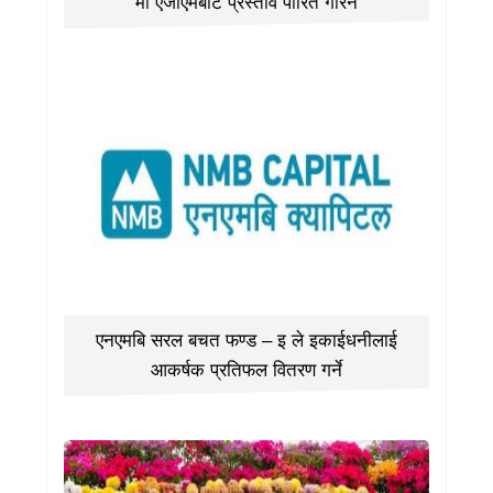
मा एजीएमबाट प्रस्ताव पारित गरिने
एनएमबि सरल बचत फण्ड – इ ले इकाईधनीलाई
आकर्षक प्रतिफल वितरण गर्ने