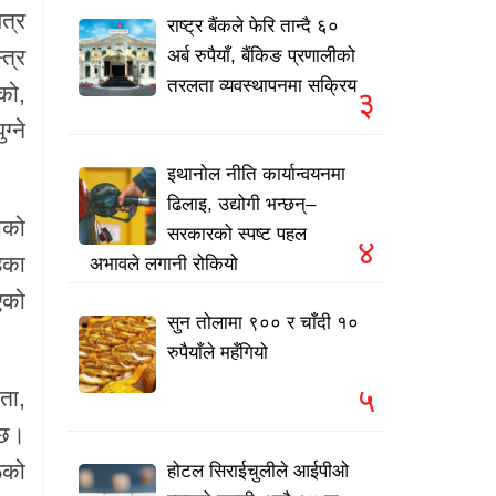
त्र
राष्ट्र बैंकले फेरि तान्दै ६०
त्र
अर्ब रुपैयाँ, बैंकिङ प्रणालीको
तरलता व्यवस्थापनमा सक्रिय
को,
३
्ने
इथानोल नीति कार्यान्वयनमा
ढिलाइ, उद्योगी भन्छन्–
ाको
सरकारको स्पष्ट पहल
४
ेका
अभावले लगानी रोकियो
एको
सुन तोलामा ९०० र चाँदी १०
रुपैयाँले महँगियो
५
ता,
 छ।
ूको
होटल सिराईचुलीले आईपीओ