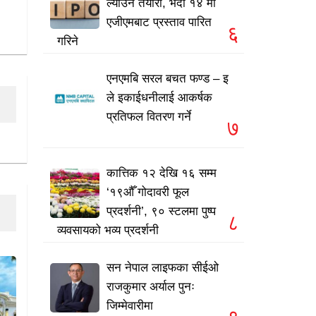
ल्याउने तयारी, भदौ १४ मा
एजीएमबाट प्रस्ताव पारित
६
गरिने
एनएमबि सरल बचत फण्ड – इ
ले इकाईधनीलाई आकर्षक
प्रतिफल वितरण गर्ने
७
कात्तिक १२ देखि १६ सम्म
‘१९औँ गोदावरी फूल
प्रदर्शनी’, ९० स्टलमा पुष्प
८
व्यवसायको भव्य प्रदर्शनी
सन नेपाल लाइफका सीईओ
राजकुमार अर्याल पुनः
जिम्मेवारीमा