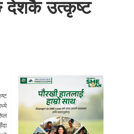
देशकै उत्कृष्ट
ष्ट
्ये
सिल
ँदा