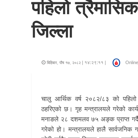
पहिलो त्रैमासिक
र
शैली
जिल्ला
राजनीति
भिडियो
अन्य
| १४:२९:११ |
Online
बिहिबार, पौष १७, २०८२
समाचार
सूचना
र
चालु आर्थिक वर्ष २०८२/८३ को पहिलो त
प्रविधि
ठहरिएको छ। गृह मन्त्रालयले गरेको कार्
मनाङले २८ दशमलव ७५ अङ्क प्राप्त गर्दै
शिक्षा
गरेको हो। मन्त्रालयले हालै सार्वजनिक गर
स्वास्थ्य