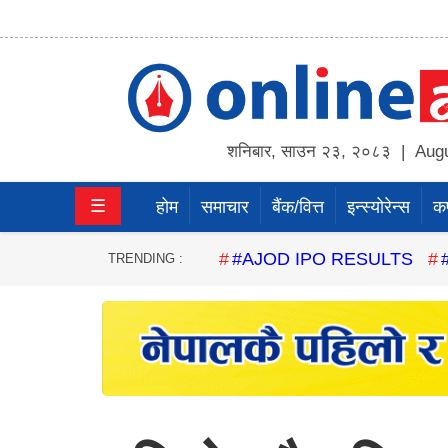
होम
समाचार
शनिबार
,
साउन
२३
,
२०८३
| Augu
बैंक/
☰
होम
समाचार
बैंक/वित्त
इन्स्योरेन्स
कर्
वित्त
इन्स्योरेन्स
#AJOD IPO RESULTS
TRENDING :
कर्पाेरेट
पूँजीबजार
अटो
कला