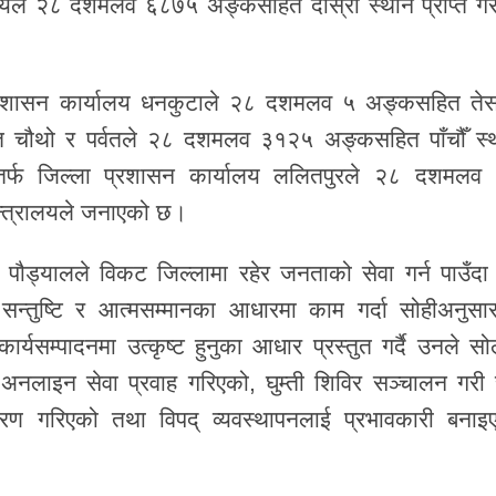
यालयले २८ दशमलव ६८७५ अङ्कसहित दोस्रो स्थान प्राप्त गर
ा प्रशासन कार्यालय धनकुटाले २८ दशमलव ५ अङ्कसहित तेस्
चौथो र पर्वतले २८ दशमलव ३१२५ अङ्कसहित पाँचौँ स्
ातर्फ जिल्ला प्रशासन कार्यालय ललितपुरले २८ दशमलव
मन्त्रालयले जनाएको छ।
ौड्यालले विकट जिल्लामा रहेर जनताको सेवा गर्न पाउँदा ग
सन्तुष्टि र आत्मसम्मानका आधारमा काम गर्दा सोहीअनुसा
्यसम्पादनमा उत्कृष्ट हुनुका आधार प्रस्तुत गर्दै उनले सो
गरी अनलाइन सेवा प्रवाह गरिएको, घुम्ती शिविर सञ्चालन गरी 
वितरण गरिएको तथा विपद् व्यवस्थापनलाई प्रभावकारी बनाइ