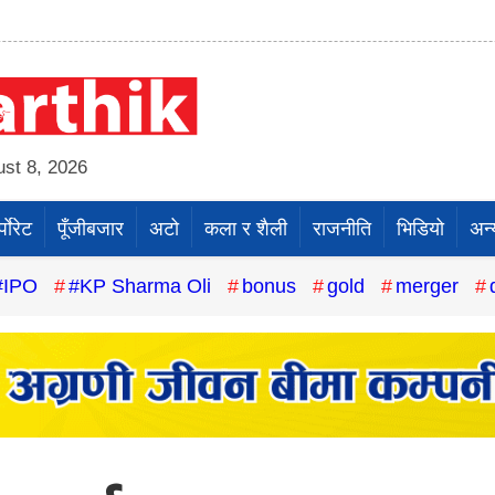
st 8, 2026
पाेरेट
पूँजीबजार
अटो
कला र शैली
राजनीति
भिडियो
अन्
#IPO
#KP Sharma Oli
bonus
gold
merger