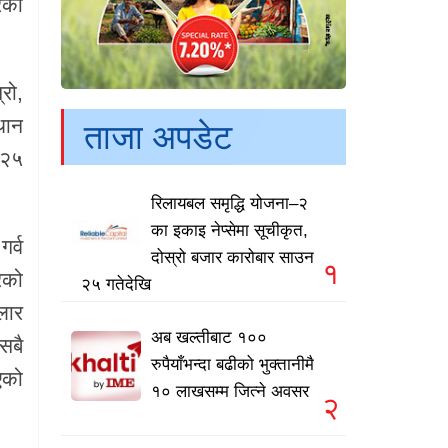
ेको
रो,
थान
ताजा अपडेट
 २५
रिलायबल समृद्धि योजना–२
का इकाइ नेप्सेमा सूचीकृत,
र्व
दोस्रो बजार कारोबार साउन
१
रको
२५ गतेदेखि
लार
अब खल्तीबाट १००
सबै
रुपैयाँभन्दा बढीको भुक्तानीमै
एको
१० लाखसम्म जित्ने अवसर
२