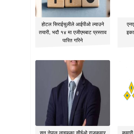
होटल सिराईचुलीले आईपीओ ल्याउने
एनए
तयारी, भदौ १४ मा एजीएमबाट प्रस्ताव
इका
पारित गरिने
सन नेपाल लाइफका सीईओ राजकुमार
कुमार