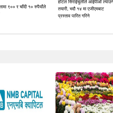
होटल सिराईचुलीले आईपीओ ल्याउन
लामा ९०० र चाँदी १० रुपैयाँले
तयारी, भदौ १४ मा एजीएमबाट
ो
प्रस्ताव पारित गरिने