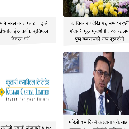
मबि सरल बचत फण्ड – इ ले
कात्तिक १२ देखि १६ सम्म ‘१९औँ
ईधनीलाई आकर्षक प्रतिफल
गोदावरी फूल प्रदर्शनी’, ९० स्टलम
वितरण गर्ने
पुष्प व्यवसायको भव्य प्रदर्शनी
पहिलो १५ दिनमै करदाता प्रोत्साह
ी सुनौलो लगानी योजनाले ४.७०