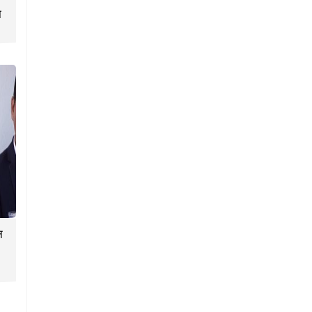
ा
न
०