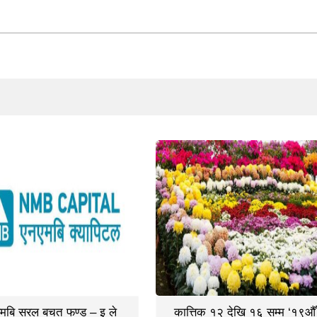
मबि सरल बचत फण्ड – इ ले
कात्तिक १२ देखि १६ सम्म ‘१९औँ