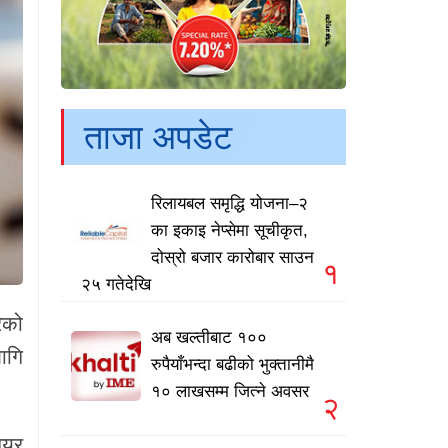
ताजा अपडेट
रिलायबल समृद्धि योजना–२
का इकाइ नेप्सेमा सूचीकृत,
दोस्रो बजार कारोबार साउन
१
२५ गतेदेखि
ेको
अब खल्तीबाट १००
ागि
रुपैयाँभन्दा बढीको भुक्तानीमै
१० लाखसम्म जित्ने अवसर
२
ेयर