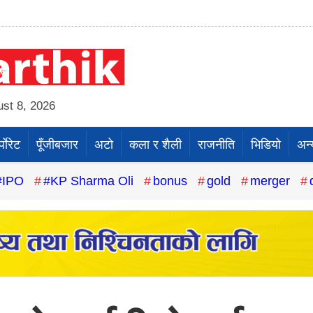
st 8, 2026
पाेरेट
पूँजीबजार
अटो
कला र शैली
राजनीति
भिडियो
अन्
#IPO
#KP Sharma Oli
bonus
gold
merger