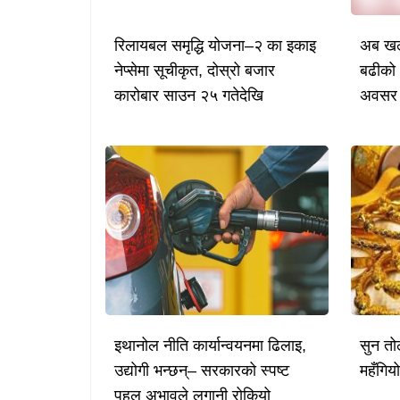
रिलायबल समृद्धि योजना–२ का इकाइ
अब खल्
नेप्सेमा सूचीकृत, दोस्रो बजार
बढीको 
कारोबार साउन २५ गतेदेखि
अवसर
इथानोल नीति कार्यान्वयनमा ढिलाइ,
सुन तो
उद्योगी भन्छन्– सरकारको स्पष्ट
महँगिय
पहल अभावले लगानी रोकियो