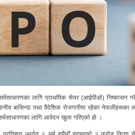
 सर्वसाधारणका लागि प्राथमिक सेयर (आईपीओ) निष्कासन गर
ीय बासिन्दा तथा वैदेशिक रोजगारीमा रहेका नेपालीहरूका ल
्वसाधारणका लागि आवेदन खुला गरिएको हो ।
० प्रतिशत अर्थात् २ अर्ब रुपैयाँ बराबरको २ करोड कित्ता स