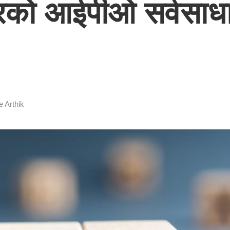
वरको आईपीओ सर्वसाध
e Arthik