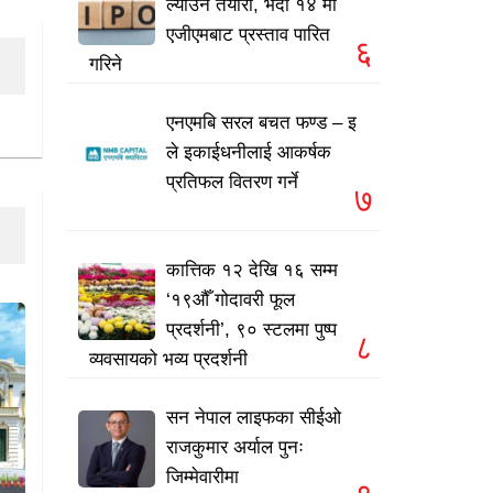
ल्याउने तयारी, भदौ १४ मा
एजीएमबाट प्रस्ताव पारित
६
गरिने
एनएमबि सरल बचत फण्ड – इ
ले इकाईधनीलाई आकर्षक
प्रतिफल वितरण गर्ने
७
कात्तिक १२ देखि १६ सम्म
‘१९औँ गोदावरी फूल
प्रदर्शनी’, ९० स्टलमा पुष्प
८
व्यवसायको भव्य प्रदर्शनी
सन नेपाल लाइफका सीईओ
राजकुमार अर्याल पुनः
जिम्मेवारीमा