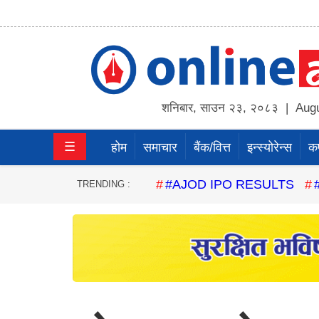
होम
समाचार
शनिबार
,
साउन
२३
,
२०८३
| Augu
बैंक/
☰
होम
समाचार
बैंक/वित्त
इन्स्योरेन्स
कर्
वित्त
इन्स्योरेन्स
#AJOD IPO RESULTS
TRENDING :
कर्पाेरेट
पूँजीबजार
अटो
कला