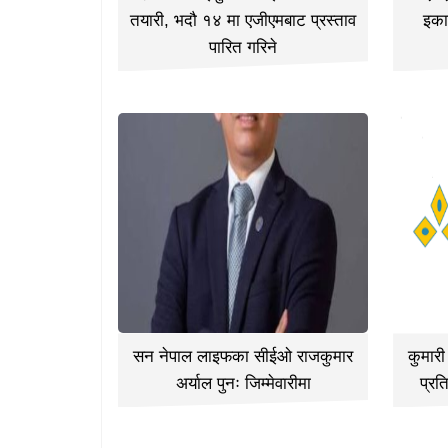
तयारी, भदौ १४ मा एजीएमबाट प्रस्ताव
इका
पारित गरिने
सन नेपाल लाइफका सीईओ राजकुमार
कुमार
अर्याल पुनः जिम्मेवारीमा
प्रत