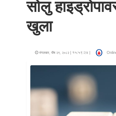
सोलु हाइड्रोपा
र
शैली
खुला
राजनीति
भिडियो
अन्य
| १५:५९:२४ |
Onlin
मंगलबार, पौष २९, २०८२
समाचार
सूचना
र
प्रविधि
शिक्षा
स्वास्थ्य