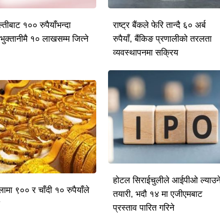
तीबाट १०० रुपैयाँभन्दा
राष्ट्र बैंकले फेरि तान्दै ६० अर्ब
भुक्तानीमै १० लाखसम्म जित्ने
रुपैयाँ, बैंकिङ प्रणालीको तरलता
व्यवस्थापनमा सक्रिय
होटल सिराईचुलीले आईपीओ ल्याउन
लामा ९०० र चाँदी १० रुपैयाँले
तयारी, भदौ १४ मा एजीएमबाट
ो
प्रस्ताव पारित गरिने