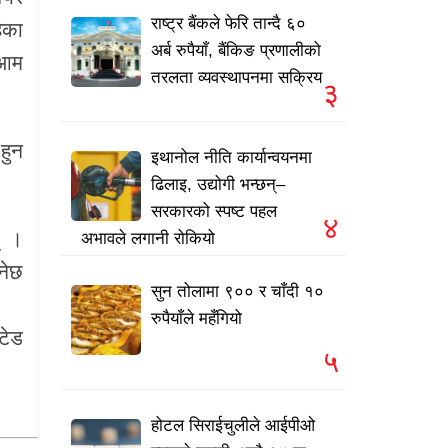
राष्ट्र बैंकले फेरि तान्दै ६०
ेका
अर्ब रुपैयाँ, बैंकिङ प्रणालीको
 आम
तरलता व्यवस्थापनमा सक्रिय
३
हुन
इथानोल नीति कार्यान्वयनमा
ढिलाइ, उद्योगी भन्छन्–
सरकारको स्पष्ट पहल
४
् ।
अभावले लगानी रोकियो
नेछ
सुन तोलामा ९०० र चाँदी १०
रुपैयाँले महँगियो
टेड
५
होटल सिराईचुलीले आईपीओ