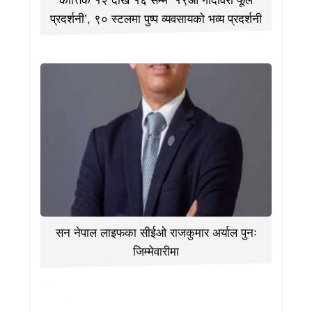
कात्तिक १२ देखि १६ सम्म ‘१९औँ गोदावरी फूल
प्रदर्शनी’, ९० स्टलमा पुष्प व्यवसायको भव्य प्रदर्शनी
सन नेपाल लाइफका सीईओ राजकुमार अर्याल पुनः
जिम्मेवारीमा