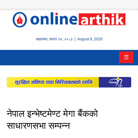
होम
समाचार
आइतबार
,
साउन
२४
,
२०८३
| August 9, 2026
बैंक/
☰
वित्त
इन्स्योरेन्स
कर्पाेरेट
पूँजीबजार
नेपाल इन्भेष्टमेण्ट मेगा बैंकको
अटो
साधारणसभा सम्पन्न
कला