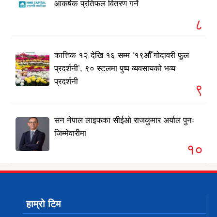
आकर्षक प्रतिफल वितरण गर्ने
८
कात्तिक १२ देखि १६ सम्म ‘१९औँ गोदावरी फूल
प्रदर्शनी’, ९० स्टलमा पुष्प व्यवसायको भव्य
प्रदर्शनी
९
सन नेपाल लाइफका सीईओ राजकुमार अर्याल पुनः
जिम्मेवारीमा
१०
हाम्रो टिम