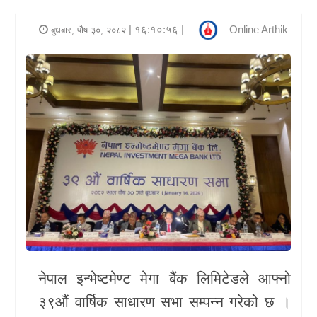
र
| १६:१०:५६ |
Online Arthik
बुधबार, पौष ३०, २०८२
शैली
राजनीति
भिडियो
अन्य
समाचार
सूचना
र
प्रविधि
शिक्षा
नेपाल इन्भेष्टमेण्ट मेगा बैंक लिमिटेडले आफ्नो
३९औं वार्षिक साधारण सभा सम्पन्न गरेको छ ।
स्वास्थ्य