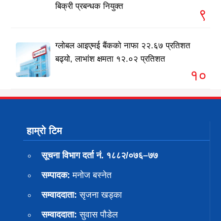
बिक्री प्रबन्धक नियुक्त
९
ग्लोबल आइएमई बैंकको नाफा २२.६७ प्रतिशत
बढ्यो, लाभांश क्षमता १२.०२ प्रतिशत
१०
हाम्रो टिम
सूचना विभाग दर्ता नं. १८८२/०७६–७७
सम्पादक:
मनोज बस्नेत
सम्वाददाता:
सृजना खड्का
सम्वाददाता:
सुवास पाैडेल