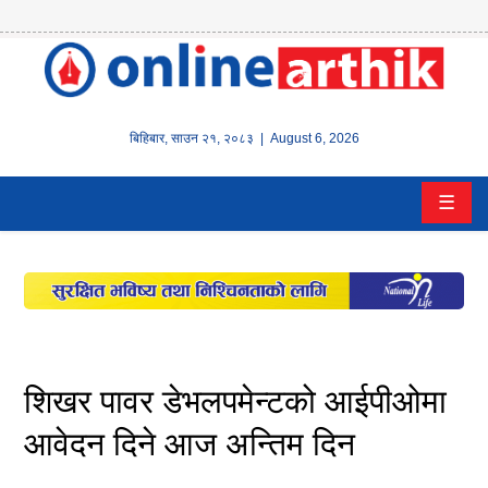
होम
समाचार
बिहिबार
,
साउन
२१
,
२०८३
| August 6, 2026
बैंक/
☰
वित्त
इन्स्योरेन्स
कर्पाेरेट
पूँजीबजार
शिखर पावर डेभलपमेन्टको आईपीओमा
अटो
आवेदन दिने आज अन्तिम दिन
कला