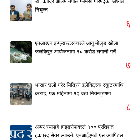
डा. कादिर आलम नेपाल फार्मेसी परिषद्को अध्यक्ष
नियुक्त
६
एनआरएन इन्फ्रास्ट्रक्चरले आयु मोलुङ खोला
जलविद्युत आयोजनामा १० करोड लगानी गर्ने
७
भन्सार छली गरेर भित्रिने इलेक्ट्रिक स्कुटरमाथि
कडाइ, एक महिनामा १२ वटा नियन्त्रणमा
८
अप्पर स्याङ्गे हाइड्रोपावरले १०० प्रतिशत
हकप्रद सेयर ल्याउने, एनआईएमबी एस क्यापिटल