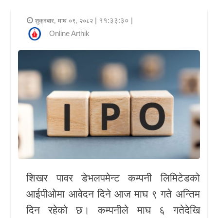
र
| ११:३३:३० |
शुक्रबार, माघ ०९, २०८२
शैली
Online Arthik
राजनीति
भिडियो
अन्य
समाचार
सूचना
र
प्रविधि
शिखर पावर डेभलपमेन्ट कम्पनी लिमिटेडको
शिक्षा
आईपीओमा आवेदन दिने आज माघ ९ गते अन्तिम
दिन रहेको छ। कम्पनीले माघ ६ गतेदेखि
स्वास्थ्य