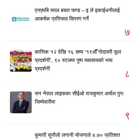
एनएमबि सरल बचत फण्ड – इ ले इकाईधनीलाई
आकर्षक प्रतिफल वितरण गर्ने
७
कात्तिक १२ देखि १६ सम्म ‘१९औँ गोदावरी फूल
प्रदर्शनी’, ९० स्टलमा पुष्प व्यवसायको भव्य
प्रदर्शनी
८
सन नेपाल लाइफका सीईओ राजकुमार अर्याल पुनः
जिम्मेवारीमा
९
कुमारी सुनौलो लगानी योजनाले ४.७० प्रतिशत