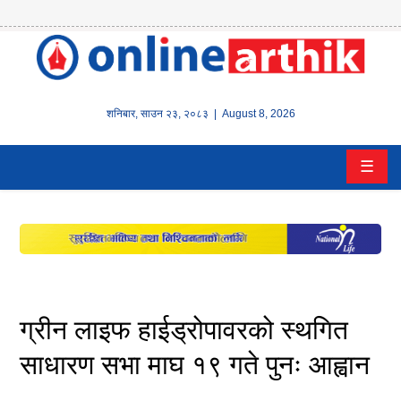
होम
समाचार
शनिबार
,
साउन
२३
,
२०८३
| August 8, 2026
बैंक/
☰
वित्त
इन्स्योरेन्स
कर्पाेरेट
पूँजीबजार
ग्रीन लाइफ हाईड्रोपावरको स्थगित
अटो
साधारण सभा माघ १९ गते पुनः आह्वान
कला