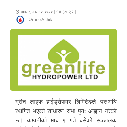
र
| १४:३१:२२ |
सोमबार, माघ १२, २०८२
शैली
Online Arthik
राजनीति
भिडियो
अन्य
समाचार
सूचना
र
प्रविधि
ग्रीन लाइफ हाईड्रोपावर लिमिटेडले यसअघि
स्थगित भएको साधारण सभा पुनः आह्वान गरेको
शिक्षा
छ। कम्पनीको माघ ९ गते बसेको सञ्चालक
स्वास्थ्य