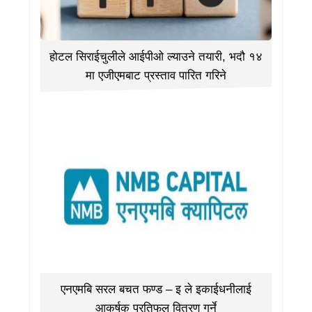
होटल सिराईचुलीले आईपीओ ल्याउने तयारी, भदौ १४
मा एजीएमबाट प्रस्ताव पारित गरिने
एनएमबि सरल बचत फण्ड – इ ले इकाईधनीलाई
आकर्षक प्रतिफल वितरण गर्ने