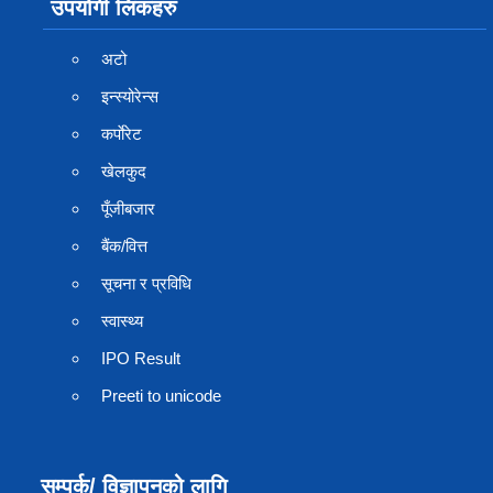
उपयोगी लिंकहरु
अटो
इन्स्योरेन्स
कर्पाेरेट
खेलकुद
पूँजीबजार
बैंक/वित्त
सूचना र प्रविधि
स्वास्थ्य
IPO Result
Preeti to unicode
सम्पर्क/ विज्ञापनको लागि