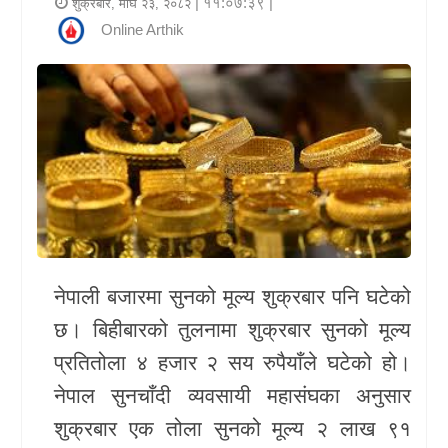
| ११:०७:३९ |
शुक्रबार, माघ २३, २०८२
र
Online Arthik
शैली
राजनीति
भिडियो
अन्य
समाचार
सूचना
नेपाली बजारमा सुनको मूल्य शुक्रबार पनि घटेको
र
छ। बिहीबारको तुलनामा शुक्रबार सुनको मूल्य
प्रविधि
प्रतितोला ४ हजार २ सय रुपैयाँले घटेको हो।
शिक्षा
नेपाल सुनचाँदी व्यवसायी महासंघका अनुसार
शुक्रबार एक तोला सुनको मूल्य २ लाख ९१
स्वास्थ्य