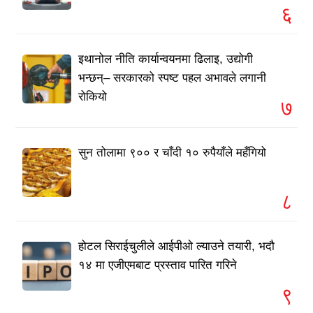
६
इथानोल नीति कार्यान्वयनमा ढिलाइ, उद्योगी
भन्छन्– सरकारको स्पष्ट पहल अभावले लगानी
रोकियो
७
सुन तोलामा ९०० र चाँदी १० रुपैयाँले महँगियो
८
होटल सिराईचुलीले आईपीओ ल्याउने तयारी, भदौ
१४ मा एजीएमबाट प्रस्ताव पारित गरिने
९