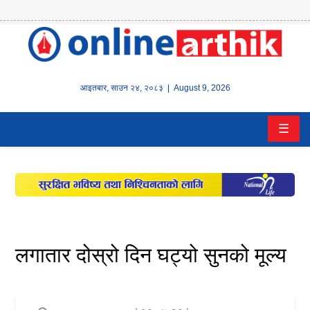
होम
समाचार
आइतबार
,
साउन
२४
,
२०८३
| August 9, 2026
बैंक/
☰
वित्त
इन्स्योरेन्स
कर्पाेरेट
पूँजीबजार
लगातार दोस्रो दिन घट्यो सुनको मूल्य
अटो
कला