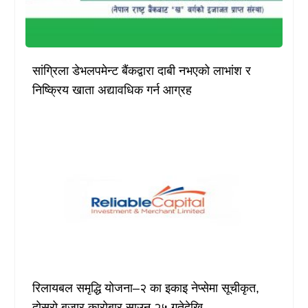
सांग्रिला डेभलपमेन्ट बैंकद्वारा दाबी नभएको लाभांश र
निष्क्रिय खाता अद्यावधिक गर्न आग्रह
रिलायबल समृद्धि योजना–२ का इकाइ नेप्सेमा सूचीकृत,
दोस्रो बजार कारोबार साउन २५ गतेदेखि