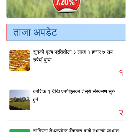
ताजा अपडेट
सुनको मूल्य प्रतितोला ३ लाख १ हजार ७ सय
रुपैयाँ पुग्यो
१
कात्तिक ९ देखि एनपीएलको तेस्रो संस्करण सुरु
हुने
२
सांग्रिला डेभलपमेन्ट बैंकद्वारा दाबी नभएको लाभांश