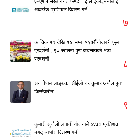
एनएमबि सरल बचत फण्ड – इ ले इकाईधनीलाई
आकर्षक प्रतिफल वितरण गर्ने
७
कात्तिक १२ देखि १६ सम्म ‘१९औँ गोदावरी फूल
प्रदर्शनी’, ९० स्टलमा पुष्प व्यवसायको भव्य
प्रदर्शनी
८
सन नेपाल लाइफका सीईओ राजकुमार अर्याल पुनः
जिम्मेवारीमा
९
कुमारी सुनौलो लगानी योजनाले ४.७० प्रतिशत
नगद लाभांश वितरण गर्ने