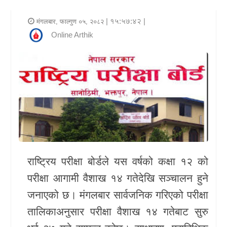
र
| १५:५७:४२ |
मंगलबार, फाल्गुण ०५, २०८२
शैली
Online Arthik
राजनीति
भिडियो
अन्य
समाचार
सूचना
र
राष्ट्रिय परीक्षा बोर्ड
ले यस वर्षको कक्षा १२ को
प्रविधि
परीक्षा आगामी वैशाख १४ गतेदेखि सञ्चालन हुने
जनाएको छ। मंगलबार सार्वजनिक गरिएको परीक्षा
शिक्षा
तालिकाअनुसार परीक्षा वैशाख १४ गतेबाट सुरु
स्वास्थ्य