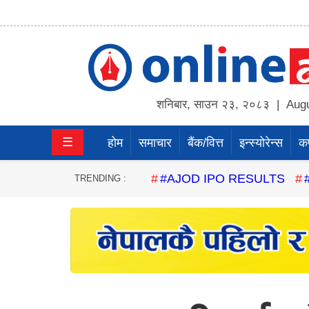
होम
समाचार
शनिबार
,
साउन
२३
,
२०८३
| Augu
बैंक/
☰
होम
समाचार
बैंक/वित्त
इन्स्योरेन्स
कर्
वित्त
इन्स्योरेन्स
#AJOD IPO RESULTS
TRENDING :
कर्पाेरेट
पूँजीबजार
अटो
कला