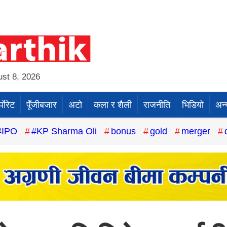
st 8, 2026
पाेरेट
पूँजीबजार
अटो
कला र शैली
राजनीति
भिडियो
अन्
#IPO
#KP Sharma Oli
bonus
gold
merger