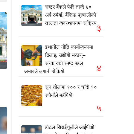
राष्ट्र बैंकले फेरि तान्दै ६०
अर्ब रुपैयाँ, बैंकिङ प्रणालीको
तरलता व्यवस्थापनमा सक्रिय
३
इथानोल नीति कार्यान्वयनमा
ढिलाइ, उद्योगी भन्छन्–
सरकारको स्पष्ट पहल
४
अभावले लगानी रोकियो
सुन तोलामा ९०० र चाँदी १०
रुपैयाँले महँगियो
५
होटल सिराईचुलीले आईपीओ