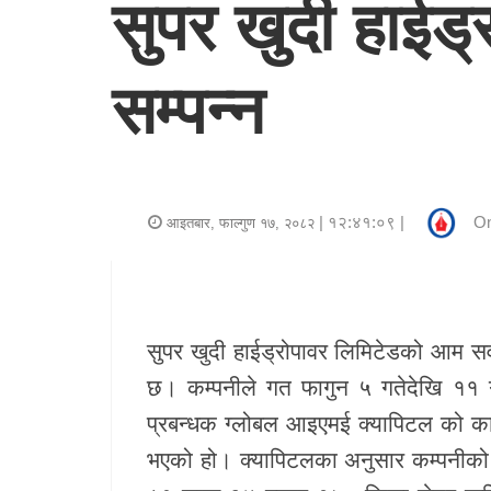
सुपर खुदी हाईड
र
शैली
सम्पन्न
राजनीति
भिडियो
अन्य
| १२:४१:०९ |
On
आइतबार, फाल्गुण १७, २०८२
समाचार
सूचना
र
सुपर खुदी हाईड्रोपावर लिमिटेडको आम स
प्रविधि
छ। कम्पनीले गत फागुन ५ गतेदेखि ११ ग
प्रबन्धक
ग्लोबल आइएमई क्यापिटल
को काठ
शिक्षा
भएको हो। क्यापिटलका अनुसार कम्पन
स्वास्थ्य