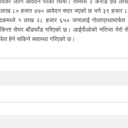
िदका लागि आवेदन परेको थियो। तीमध्ये २ करोड ७७ ला
 २५ लाख ८० हजार ४७० आवेदन सदर भएको छ भने ३९ हजार 
कमध्ये १ लाख २८ हजार ६५० जनालाई गोलाप्रथामार्फत
ित्ता सेयर बाँडफाँड गरिएको छ। आईपीओको नतिजा मेरो स
फत हेर्न सकिने व्यवस्था गरिएको छ।