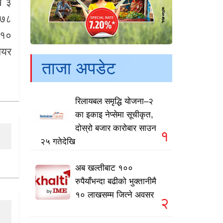
ख ३
८७८
 १०
ेयर
ताजा अपडेट
रिलायबल समृद्धि योजना–२
का इकाइ नेप्सेमा सूचीकृत,
दोस्रो बजार कारोबार साउन
१
२५ गतेदेखि
अब खल्तीबाट १००
रुपैयाँभन्दा बढीको भुक्तानीमै
१० लाखसम्म जित्ने अवसर
२