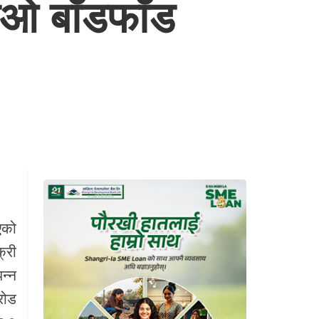
ीओ बाँडफाँड
एको
्री
न्न
रोड