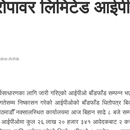
्रोपावर लिमिटेड आईप
line Arthik
र्वसाधारणका लागि जारी गरिएको आईपीओ बाँडफाँड सम्पन्न भ
तेसम्म निष्कासन गरेको आईपीओको बाँडफाँड धितोपत्र बिक
माडौँ नक्सालस्थित कार्यालयमा आज बिहान साढे ८ बजे सम्प
ीको आईपीओमा कुल २६ लाख २० हजार ३४१ आवेदकबाट २ क