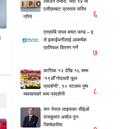
ल्याउने तयारी, भदौ १४ मा
एजीएमबाट प्रस्ताव पारित
६
गरिने
एनएमबि सरल बचत फण्ड – इ
े
ले इकाईधनीलाई आकर्षक
प्रतिफल वितरण गर्ने
७
कात्तिक १२ देखि १६ सम्म
‘१९औँ गोदावरी फूल
प्रदर्शनी’, ९० स्टलमा पुष्प
८
व्यवसायको भव्य प्रदर्शनी
सन नेपाल लाइफका सीईओ
राजकुमार अर्याल पुनः
जिम्मेवारीमा