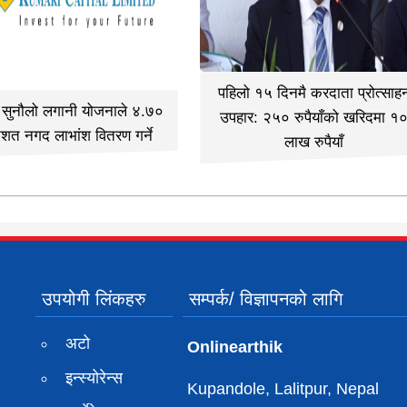
पहिलो १५ दिनमै करदाता प्रोत्साह
ी सुनौलो लगानी योजनाले ४.७०
उपहार: २५० रुपैयाँको खरिदमा १
िशत नगद लाभांश वितरण गर्ने
लाख रुपैयाँ
उपयोगी लिंकहरु
सम्पर्क/ विज्ञापनको लागि
अटो
Onlinearthik
इन्स्योरेन्स
Kupandole, Lalitpur, Nepal