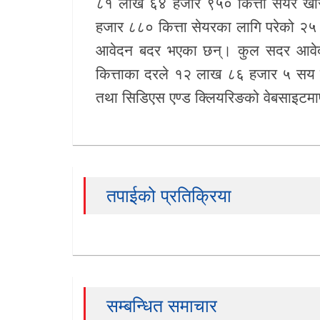
८१ लाख ६४ हजार ९५० कित्ता सेयर खर
हजार ८८० कित्ता सेयरका लागि परेको
खेलकुद
आवेदन बदर भएका छन्। कुल सदर आवेद
Unicode
कित्ताका दरले १२ लाख ८६ हजार ५ सय क
तथा सिडिएस एण्ड क्लियरिङको वेबसाइटमार्
तपाईको प्रतिक्रिया
सम्बन्धित समाचार