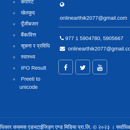
कर्पाेरेट
खेलकुद
onlinearthik2077@gmail.com
पूँजीबजार
बैंक/वित्त
977 1 5904780, 5905667
सूचना र प्रविधि
onlinearthik2077@gmail.
स्वास्थ्य
IPO Result
Preeti to
unicode
अधिकार कसमस एडभटाईजिङ्ग एण्ड मिडिया प्रा.लि. © २०२३ । सर्वाधिका