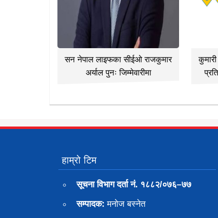
सन नेपाल लाइफका सीईओ राजकुमार
कुमार
अर्याल पुनः जिम्मेवारीमा
प्रत
हाम्रो टिम
सूचना विभाग दर्ता नं. १८८२/०७६–७७
सम्पादक:
मनोज बस्नेत