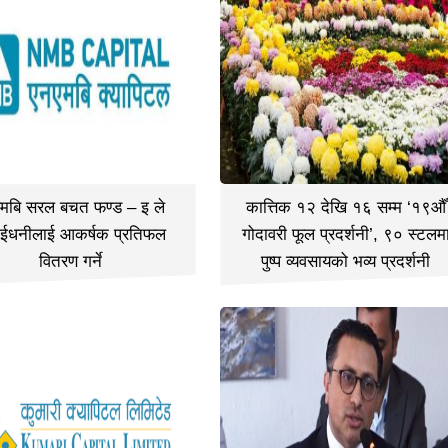
मबि सरल बचत फण्ड – इ ले
कात्तिक १२ देखि १६ सम्म ‘१९औँ
ईधनीलाई आकर्षक प्रतिफल
गोदावरी फूल प्रदर्शनी’, ९० स्टलम
वितरण गर्ने
पुष्प व्यवसायको भव्य प्रदर्शनी