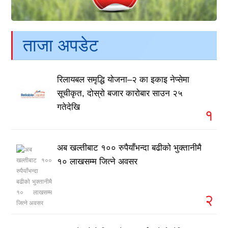
ताजा अपडेट
रिलायबल समृद्धि योजना–२ का इकाइ नेप्सेमा
सूचीकृत, दोस्रो बजार कारोबार साउन २५
गतेदेखि
१
अब खल्तीबाट १०० रुपैयाँभन्दा बढीको भुक्तानीमै
१० लाखसम्म जित्ने अवसर
२