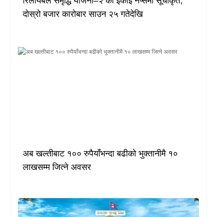
रिलायबल समृद्धि योजना–२ का इकाइ नेप्सेमा सूचीकृत,
दोस्रो बजार कारोबार साउन २५ गतेदेखि
अब खल्तीबाट १०० रुपैयाँभन्दा बढीको भुक्तानीमै १०
लाखसम्म जित्ने अवसर