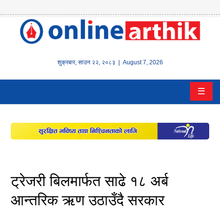
होम
समाचार
शुक्रबार
,
साउन
२२
,
२०८३
| August 7, 2026
बैंक/
☰
वित्त
इन्स्योरेन्स
कर्पाेरेट
पूँजीबजार
ट्रेजरी बिलमार्फत साढे १८ अर्ब
अटो
आन्तरिक ऋण उठाउँदै सरकार
कला