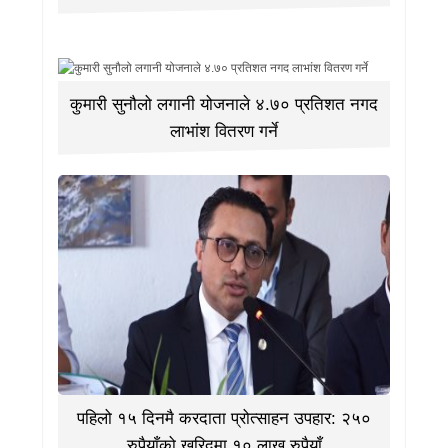
कुमारी सुनौलो लगानी योजनाले ४.७० प्रतिशत नगद
लाभांश वितरण गर्ने
पहिलो १५ दिनमै करदाता प्रोत्साहन उपहार: २५०
रुपैयाँको खरिदमा १० लाख रुपैयाँ