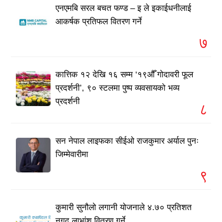
एनएमबि सरल बचत फण्ड – इ ले इकाईधनीलाई
आकर्षक प्रतिफल वितरण गर्ने
७
कात्तिक १२ देखि १६ सम्म ‘१९औँ गोदावरी फूल
प्रदर्शनी’, ९० स्टलमा पुष्प व्यवसायको भव्य
प्रदर्शनी
८
सन नेपाल लाइफका सीईओ राजकुमार अर्याल पुनः
जिम्मेवारीमा
९
कुमारी सुनौलो लगानी योजनाले ४.७० प्रतिशत
नगद लाभांश वितरण गर्ने