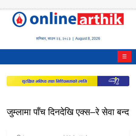
होम
समाचार
शनिबार
,
साउन
२३
,
२०८३
| August 8, 2026
बैंक/
☰
वित्त
इन्स्योरेन्स
कर्पाेरेट
पूँजीबजार
जुम्लामा पाँच दिनदेखि एक्स–रे सेवा बन्द
अटो
कला