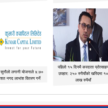
पहिलो १५ दिनमै करदाता प्रोत्साह
ी सुनौलो लगानी योजनाले ४.७०
उपहार: २५० रुपैयाँको खरिदमा १
िशत नगद लाभांश वितरण गर्ने
लाख रुपैयाँ