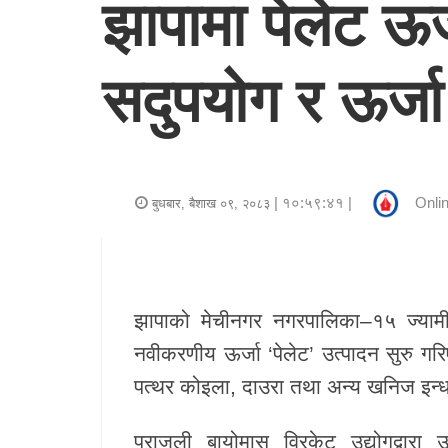
झापामा पेलेट ऊर
र
शैली
सदुपयोग र ऊर्जा 
राजनीति
भिडियो
अन्य
| १०:५९:४१ |
Onlin
बुधबार, बैशाख ०९, २०८३
समाचार
सूचना
र
झापाको मेचीनगर नगरपालिका–१५ ज्यामी
प्रविधि
नवीकरणीय ऊर्जा ‘पेलेट’ उत्पादन सुरु गर
पत्थर कोइला, दाउरा तथा अन्य खनिज इन्
शिक्षा
स्वास्थ्य
पराजुली बायोमास व्रिकेट उद्योगद्वा