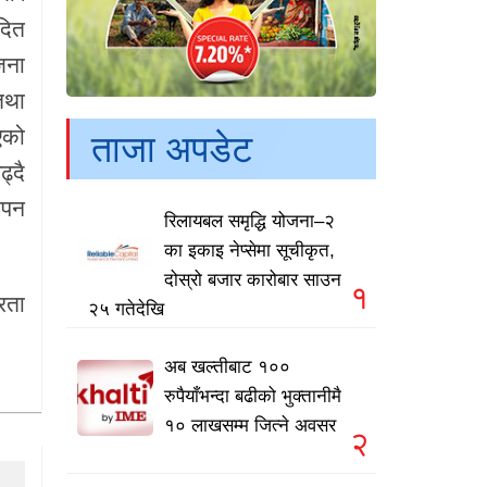
दित
जना
तथा
एको
ताजा अपडेट
्दै
ापन
रिलायबल समृद्धि योजना–२
का इकाइ नेप्सेमा सूचीकृत,
दोस्रो बजार कारोबार साउन
१
रता
२५ गतेदेखि
अब खल्तीबाट १००
रुपैयाँभन्दा बढीको भुक्तानीमै
१० लाखसम्म जित्ने अवसर
२