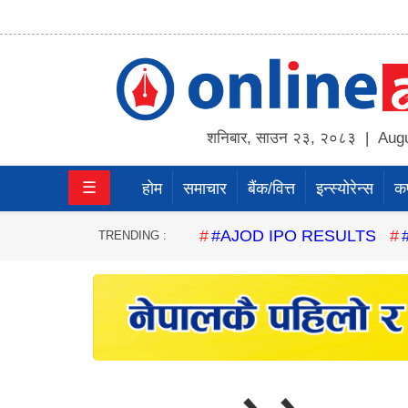
होम
समाचार
शनिबार
,
साउन
२३
,
२०८३
| Augu
बैंक/
☰
होम
समाचार
बैंक/वित्त
इन्स्योरेन्स
कर्
वित्त
इन्स्योरेन्स
#AJOD IPO RESULTS
TRENDING :
कर्पाेरेट
पूँजीबजार
अटो
कला