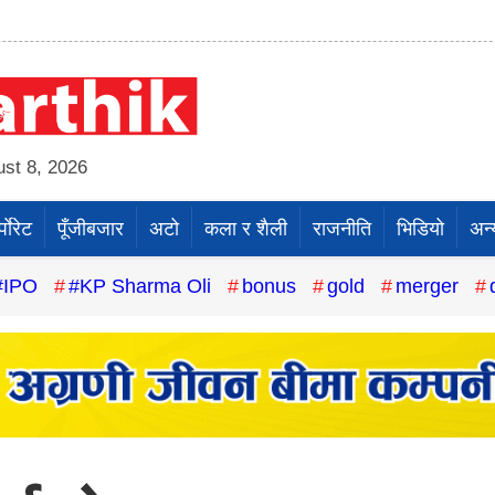
st 8, 2026
पाेरेट
पूँजीबजार
अटो
कला र शैली
राजनीति
भिडियो
अन्
#IPO
#KP Sharma Oli
bonus
gold
merger