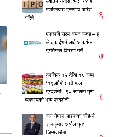
ल्याउने तयारी, भदौ १४ मा
एजीएमबाट प्रस्ताव पारित
६
गरिने
एनएमबि सरल बचत फण्ड – इ
ले इकाईधनीलाई आकर्षक
प्रतिफल वितरण गर्ने
७
कात्तिक १२ देखि १६ सम्म
‘१९औँ गोदावरी फूल
प्रदर्शनी’, ९० स्टलमा पुष्प
े
८
व्यवसायको भव्य प्रदर्शनी
सन नेपाल लाइफका सीईओ
राजकुमार अर्याल पुनः
जिम्मेवारीमा