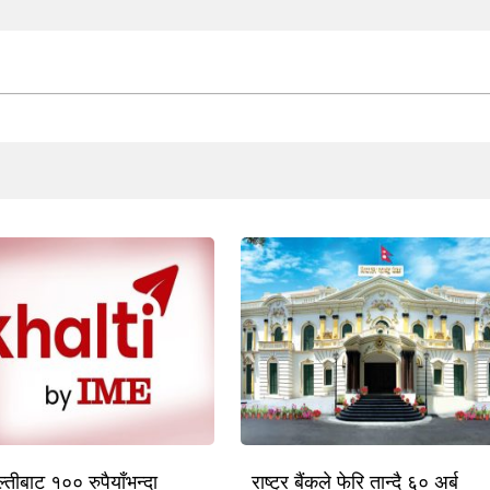
तीबाट १०० रुपैयाँभन्दा
राष्ट्र बैंकले फेरि तान्दै ६० अर्ब