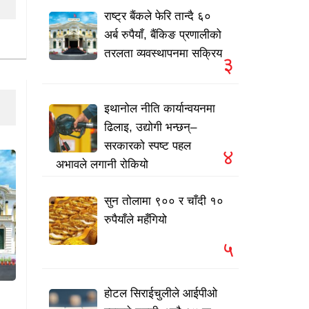
राष्ट्र बैंकले फेरि तान्दै ६०
अर्ब रुपैयाँ, बैंकिङ प्रणालीको
तरलता व्यवस्थापनमा सक्रिय
३
इथानोल नीति कार्यान्वयनमा
ढिलाइ, उद्योगी भन्छन्–
सरकारको स्पष्ट पहल
४
अभावले लगानी रोकियो
सुन तोलामा ९०० र चाँदी १०
रुपैयाँले महँगियो
५
होटल सिराईचुलीले आईपीओ