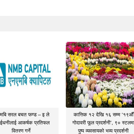
मबि सरल बचत फण्ड – इ ले
कात्तिक १२ देखि १६ सम्म ‘१९औँ
ईधनीलाई आकर्षक प्रतिफल
गोदावरी फूल प्रदर्शनी’, ९० स्टलम
वितरण गर्ने
पुष्प व्यवसायको भव्य प्रदर्शनी