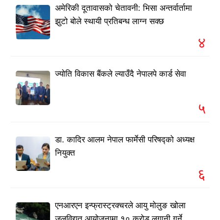
अमेरिकी दूतावासको चेतावनी: भिसा अन्तर्वार्तामा
झुटो बोले स्थायी प्रतिबन्ध लाग्न सक्छ
४
ज्योति विकास बैंकले ल्याउँदै नेपालपे कार्ड सेवा
५
डा. कादिर आलम नेपाल फार्मेसी परिषद्को अध्यक्ष
नियुक्त
६
एनआरएन इन्फ्रास्ट्रक्चरले आयु मोलुङ खोला
जलविद्युत आयोजनामा १० करोड लगानी गर्ने