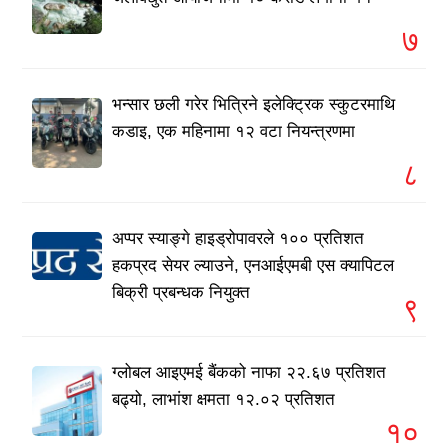
७
भन्सार छली गरेर भित्रिने इलेक्ट्रिक स्कुटरमाथि
कडाइ, एक महिनामा १२ वटा नियन्त्रणमा
८
अप्पर स्याङ्गे हाइड्रोपावरले १०० प्रतिशत
हकप्रद सेयर ल्याउने, एनआईएमबी एस क्यापिटल
बिक्री प्रबन्धक नियुक्त
९
ग्लोबल आइएमई बैंकको नाफा २२.६७ प्रतिशत
बढ्यो, लाभांश क्षमता १२.०२ प्रतिशत
१०