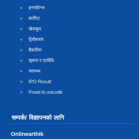
इन्स्योरेन्स
कर्पाेरेट
खेलकुद
पूँजीबजार
बैंक/वित्त
सूचना र प्रविधि
स्वास्थ्य
IPO Result
Preeti to unicode
सम्पर्क/ विज्ञापनको लागि
Onlinearthik