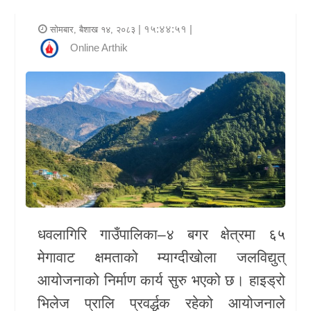
र
| १५:४४:५१ |
सोमबार, बैशाख १४, २०८३
शैली
Online Arthik
राजनीति
भिडियो
अन्य
समाचार
सूचना
र
धवलागिरि गाउँपालिका–४ बगर
क्षेत्रमा ६५
प्रविधि
मेगावाट क्षमताको म्याग्दीखोला जलविद्युत्
शिक्षा
आयोजनाको निर्माण कार्य सुरु भएको छ।
हाइड्रो
भिलेज प्रालि
प्रवर्द्धक रहेको आयोजनाले
स्वास्थ्य