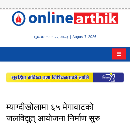
होम
समाचार
शुक्रबार
,
साउन
२२
,
२०८३
| August 7, 2026
बैंक/
☰
वित्त
इन्स्योरेन्स
कर्पाेरेट
पूँजीबजार
म्याग्दीखोलामा ६५ मेगावाटको
अटो
जलविद्युत् आयोजना निर्माण सुरु
कला